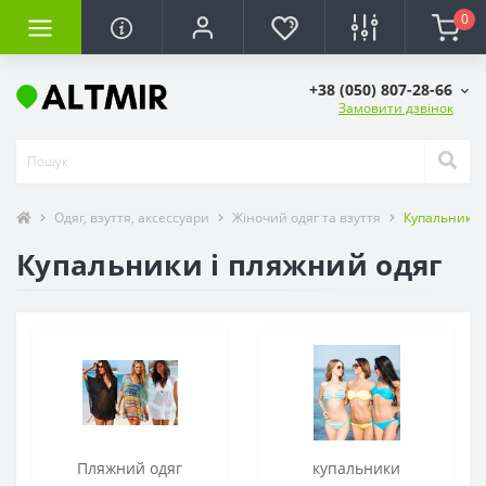
0
+38 (050) 807-28-66
Замовити дзвінок
Одяг, взуття, аксессуари
Жіночий одяг та взуття
Купальники 
Купальники і пляжний одяг
Пляжний одяг
купальники