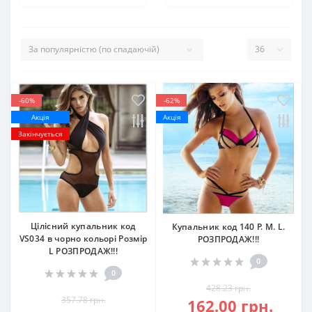
-60%
-62%
Акція
Акція
Закінчується
Цілісний купальник код
Купальник код 140 Р. M. L.
VS034 в чорно кольорі Розмір
РОЗПРОДАЖ!!!
L РОЗПРОДАЖ!!!
0
0
428.23 грн.
357.78 грн.
162.00 грн.