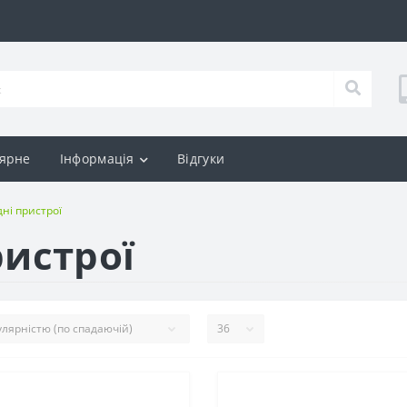
ярне
Інформація
Відгуки
ні пристрої
ристрої