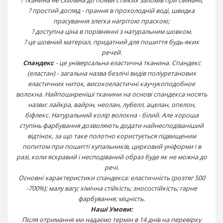
? простий догляд - прання в прохолодній воді, швидка
прасування злегка нагрітою праскою;
? доступна ціна в порівнянні з натуральним шовком.
? це шовний матеріал, придатний для пошиття будь-яких
речей.
Спандекс
- це універсальна еластична тканина. Спандекс
(еластан) - загальна назва безлічі видів поліуретанових
еластичних ниток, високоеластичні каучукоподобное
волокна. Найпоширеніші тканини на основі спандекса носять
назви: лайкра, вайрін, неолан, лубелл, ацелан, опелон,
біфлекс. Натуральний колір волокна - білий. Але хороша
ступінь фарбування дозволяють додати найнесподіваніший
відтінок, за що таке полотно користується підвищеним
попитом при пошитті купальників, цирковий уніформи і в
разі, коли яскравий і несподіваний образ буде як не можна до
речі.
Основні характеристики спандекса: еластичність (розтяг 500
-700%); малу вагу; хімічна стійкість; зносостійкість; гарне
фарбування; міцність.
Наші Умови:
Після отримання ми надаємо термін в 14 днів на перевірку