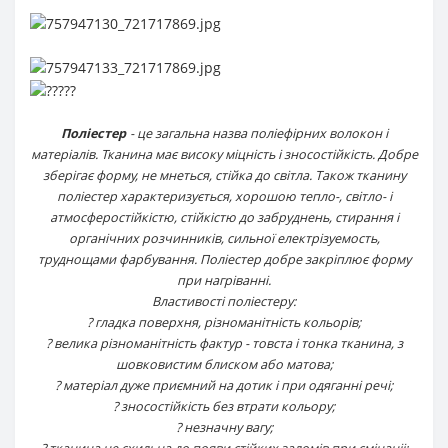
Поліестер
- це загальна назва поліефірних волокон і
матеріалів. Тканина має високу міцність і зносостійкість. Добре
зберігає форму, не мнеться, стійка до світла. Також тканину
поліестер характеризується, хорошою тепло-, світло- і
атмосферостійкістю, стійкістю до забруднень, стирання і
органічних розчинників, сильної електрізуемость,
труднощами фарбування. Поліестер добре закріплює форму
при нагріванні.
Властивості поліестеру:
? гладка поверхня, різноманітність кольорів;
? велика різноманітність фактур - товста і тонка тканина, з
шовковистим блиском або матова;
? матеріал дуже приємний на дотик і при одяганні речі;
? зносостійкість без втрати кольору;
? незначну вагу;
? тканина не схильна до появи стійких заломів при смінаніі;