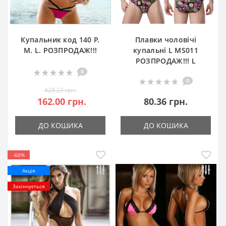
Купальник код 140 Р.
Плавки чоловічі
M. L. РОЗПРОДАЖ!!!
купальні L MS011
РОЗПРОДАЖ!!! L
0
0
428.23 грн.
162.00 грн.
80.36 грн.
ДО КОШИКА
ДО КОШИКА
-60%
Акція
Закінчується