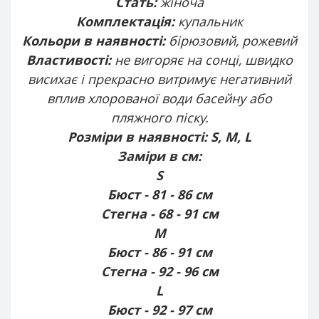
Стать:
жіноча
Комплектація:
купальник
Кольори в наявності:
бірюзовий, рожевий
Властивості:
не вигоряє на сонці, швидко
висихає і прекрасно витримує негативний
вплив хлорованої води басейну або
пляжного піску.
Розміри в наявності: S, M, L
Заміри в см:
S
Бюст - 81 - 86 см
Стегна - 68 - 91 см
М
Бюст - 86 - 91 см
Стегна - 92 - 96 см
L
Бюст - 92 - 97 см