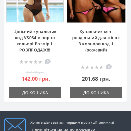
Цілісний купальник
Купальник міні
код VS034 в чорно
роздільний для жінок
кольорі Розмір L
3 кольори код 1
РОЗПРОДАЖ!!!
(рожевий)
0
0
357.78 грн.
142.00 грн.
201.68 грн.
ДО КОШИКА
ДО КОШИКА
Хочете дізнаватися першим про акції і знижки?
Підпишіться на нашу розсилку