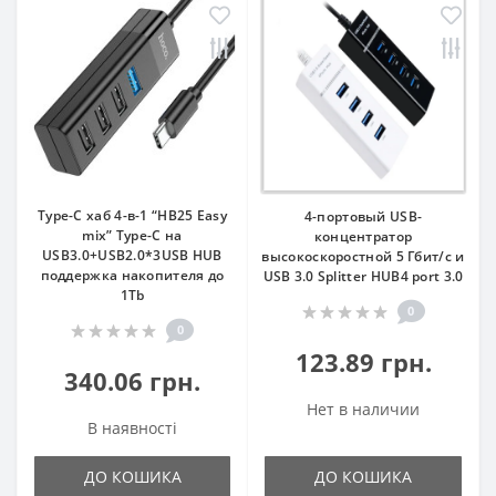
Type-C хаб 4-в-1 “HB25 Easy
4-портовый USB-
mix” Type-C на
концентратор
USB3.0+USB2.0*3USB HUB
высокоскоростной 5 Гбит/с и
поддержка накопителя до
USB 3.0 Splitter HUB4 port 3.0
1Tb
0
0
123.89 грн.
340.06 грн.
Нет в наличии
В наявності
ДО КОШИКА
ДО КОШИКА