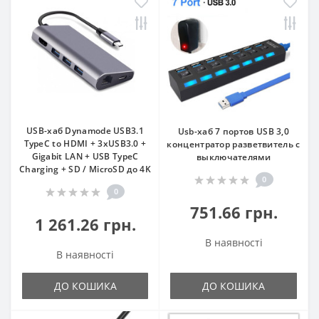
USB-хаб Dynamode USB3.1
Usb-хаб 7 портов USB 3,0
TypeC to HDMI + 3хUSB3.0 +
концентратор разветвитель с
Gigabit LAN + USB TypeC
выключателями
Charging + SD / MicroSD до 4K
0
0
751.66 грн.
1 261.26 грн.
В наявності
В наявності
ДО КОШИКА
ДО КОШИКА