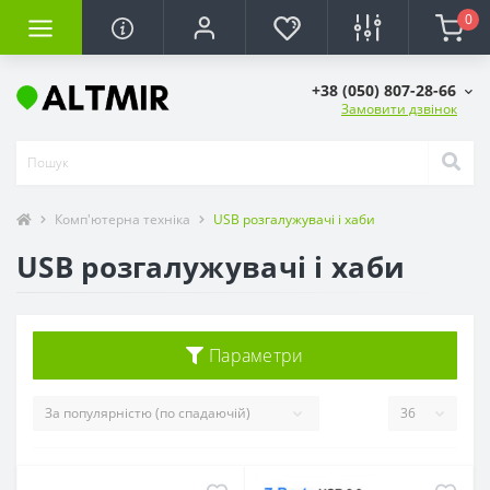
0
+38 (050) 807-28-66
Замовити дзвінок
Комп'ютерна техніка
USB розгалужувачі і хаби
USB розгалужувачі і хаби
Параметри