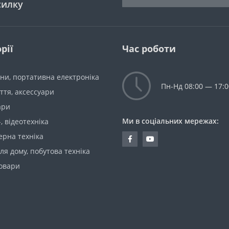
силку
рії
Час роботи
ни, портативна електроніка
Пн-Нд 08:00 — 17:0
уття, аксессуари
ари
Ми в соціальних мережах:
-, відеотехніка
ерна техніка
ля дому, побутова техніка
товари