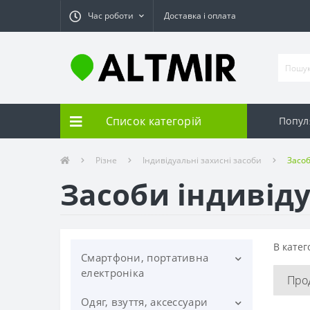
Час роботи
Доставка і оплата
Список категорій
Попул
Різне
Індивідуальні захисні засоби
Засоб
Засоби індивід
В катег
Смартфони, портативна
електроніка
Про
Одяг, взуття, аксессуари
Планшети