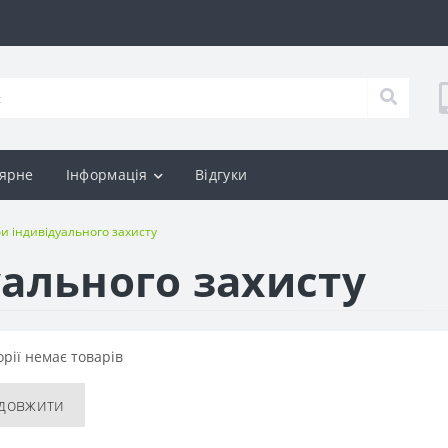
ярне
Інформація
Відгуки
и індивідуального захисту
уального захисту
орії немає товарів
довжити