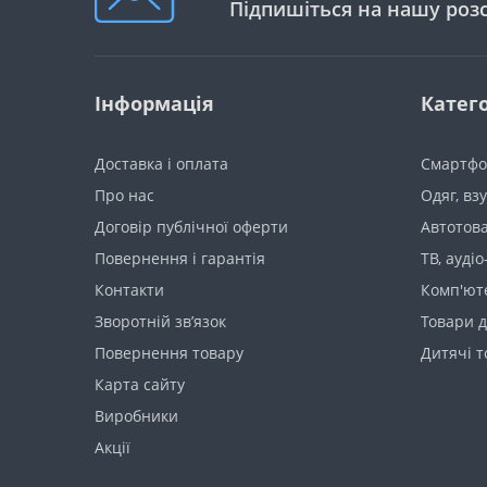
Підпишіться на нашу роз
морозива
Автоакустика
автокомпрессори
Електрообладнання автомобілів
Автоаксесуари
Бутербродниці та вафельниці
Інтер'єр автомобіля
Устаткування для СТО
Сушарки для овочів і фруктів
Інформація
Катего
Чохли для авто
діагностичне обладнання
Мультіпечі і аерогрилі
Авто тюнінг
Доставка і оплата
Смартфо
Грилі і електрошашличниці
Про нас
Одяг, вз
Автоприналежності
Блинниці
Договір публічної оферти
Автотов
Повернення і гарантія
ТВ, аудіо
Мультиварки
Контакти
Комп'ют
Інша дрібна техніка
Зворотній зв’язок
Товари д
Побутові вакуумні пакувальники
Повернення товару
Дитячі 
Карта сайту
Аксесуари для кухонної техніки
Виробники
Машинки для стрижки волосся
Акції
Медичні прилади