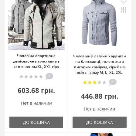
Чоловіча спортивна
Чоловічий легкий кардиган
демісезонна толстовка з
на блискавці, толстовка з
капюшоном XL, XXL сіра
високим коміром, cірий на
осінь і зиму М, L, ХL, 2ХL
0
1
603.68 грн.
446.88 грн.
Нет в наличии
Нет в наличии
ДО КОШИКА
ДО КОШИКА