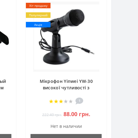
Хіт продажу
Популярний
Акція
ный
Мікрофон Yinwei YW-30
мм
високої чутливості з
а с
шумозаглушенням
1
88.00 грн.
222.40 грн.
Нет в наличии