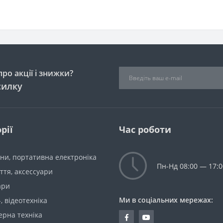
ро акції і знижки?
силку
рії
Час роботи
ни, портативна електроніка
Пн-Нд 08:00 — 17:0
уття, аксессуари
ари
Ми в соціальних мережах:
-, відеотехніка
ерна техніка