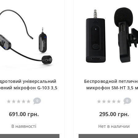
дротовий універсальний
Беспроводной петлич
овний мікрофон G-103 3,5
микрофон SM-HT 3,5 
мм 2,4G
микрофон для смартфон
клипсой
0
0
691.00 грн.
295.00 грн.
В наявності
Нет в наличии