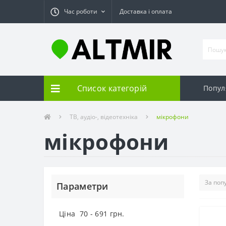
Час роботи
Доставка і оплата
Список категорій
Попул
ТВ, аудіо-, відеотехніка
мікрофони
мікрофони
Параметри
Ціна
70
-
691
грн.