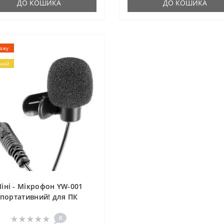
ДО КОШИКА
ДО КОШИКА
дажу
ний
іні - Мікрофон YW-001
портативний! для ПК
комп'ютера, ноутбука
0