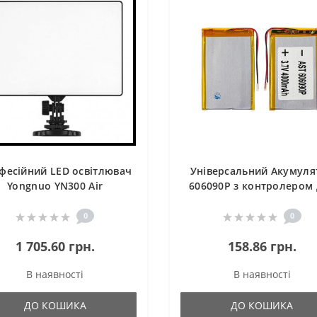
фесійний LED освітлювач
Універсальний Акумуля
Yongnuo YN300 Air
606090P з контролером
планшета 5,7 х 60 х 92
(4000 mAh)
0
0
1 705.60 грн.
158.86 грн.
В наявності
В наявності
ДО КОШИКА
ДО КОШИКА