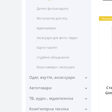
Бездротові навушники bluetooth
на подарунок
Зовнішні акумулятори (Power
Дитячі фотоапарати
Banks)
Дротові навушники для
Фотопастки для лісу
Популяр
смартфона
відеокамери
Аксесуари для фото / відео
Карти пам'яті
студійне обладнання
Екшн-камери і аксесуари
Одяг, взуття, аксессуари
Автотовари
Шкіргалантерея
Ст
виробництво Польща, Італія
Gim
ТВ, аудіо-, відеотехніка
Годинник в автомобіль
Гаманці жіночі натуральна
Наручний годинник
шкіра
Автоматичні газові системи
Комп'ютерна техніка
Голосові перекладачі