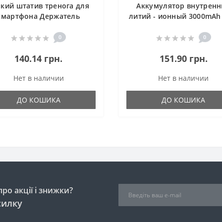
бкий штатив тренога для
Аккумулятор внутренн
смартфона Держатель
литий - ионный 3000mAh 
мобильного телефона
складной
0
0
140.14 грн.
151.90 грн.
Нет в наличии
Нет в наличии
ДО КОШИКА
ДО КОШИКА
ро акції і знижки?
силку