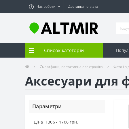
Час роботи
Доставка і оплата
Список категорій
Попул
Смартфони, портативна електроніка
Фото і ві
Аксесуари для ф
Параметри
Ціна
1306
-
1706
грн.