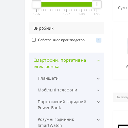
Сумк
1306
1307
1310
1706
Виробник
Собственное производство
1
Смартфони, портативна
електроніка
Планшети
Планшети 10 дюймів
Мобільні телефони
Планшети 7-8 дюймів
Ip телефони
Портативний зарядний
Power Bank
Планшети дитячі
Сенсорні телефони
Банки заряду ЗП
Розумні годинник
Кнопкові телефони на 2 сім
SmartWatch