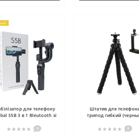
ний
абілізатор для телефону
Штатив для телефон
bal S5B 3 в 1 Bleutooth зі
трипод гибкий (черны
штативом
0
0