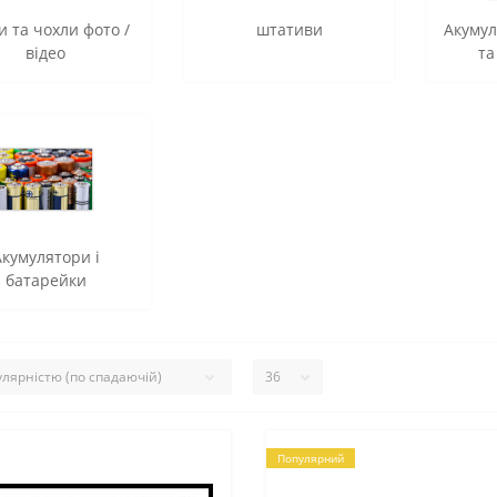
и та чохли фото /
штативи
Акумул
відео
та
Акумулятори і
батарейки
Популярний