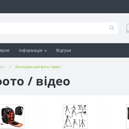
ярне
Інформація
Відгуки
део
Аксесуари для фото / відео
ото / відео