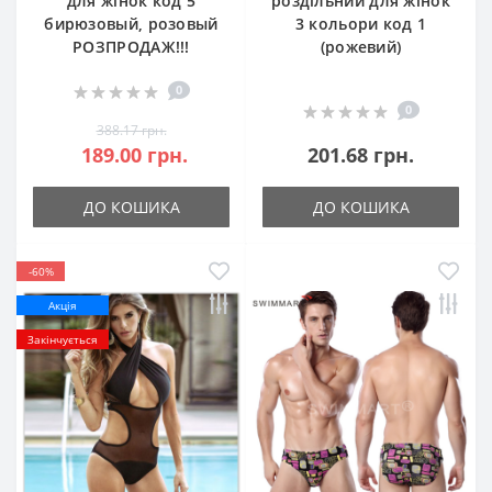
для жінок код 5
роздільний для жінок
бирюзовый, розовый
3 кольори код 1
РОЗПРОДАЖ!!!
(рожевий)
0
0
388.17 грн.
189.00 грн.
201.68 грн.
ДО КОШИКА
ДО КОШИКА
-60%
Акція
Закінчується