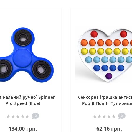
гінальний ручної Spinner
Сенсорна іграшка антис
Pro-Speed (Blue)
Pop It Поп Іт Пупириш
антистрес, тикалка, нат
міхур
0
0
134.00 грн.
62.16 грн.