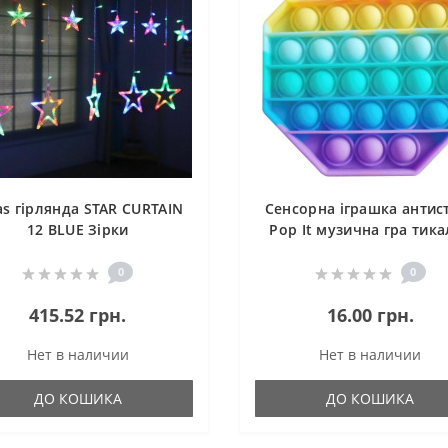
s гірлянда STAR CURTAIN
Сенсорна іграшка антис
12 BLUE Зірки
Pop It музична гра тика
3M*80CM*50CM
антистрес Поп Іт тренд в
2021! багатогранник
0
0
415.52 грн.
16.00 грн.
Нет в наличии
Нет в наличии
ДО КОШИКА
ДО КОШИКА