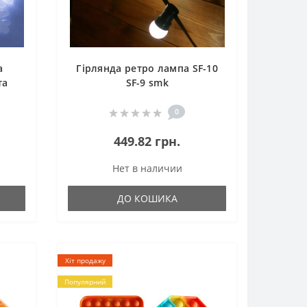
а
Гірлянда ретро лампа SF-10
та
SF-9 smk
0
449.82 грн.
Нет в наличии
ДО КОШИКА
Хіт продажу
Популярний