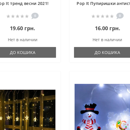
op It тренд весни 2021!
Pop It Пупиришки антис
квадрат
музична гра Поп Іт тр
весни 2021! коло
0
0
19.60 грн.
16.00 грн.
Нет в наличии
Нет в наличии
ДО КОШИКА
ДО КОШИКА