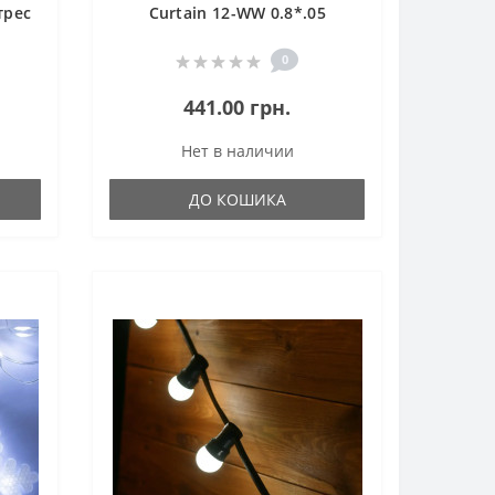
трес
Curtain 12-WW 0.8*.05
енд
универсальная
0
441.00 грн.
Нет в наличии
ДО КОШИКА