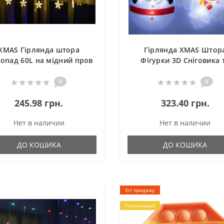
XMAS Гірлянда штора
Гірлянда XMAS Штор
копад 60L на мідний пров
Фігурки 3D Сніговика 
3M*90CM Теплий Білий
Сніжинки 3М*70СМ
0
0
245.98 грн.
323.40 грн.
Нет в наличии
Нет в наличии
ДО КОШИКА
ДО КОШИКА
Хіт продажу
Популярний