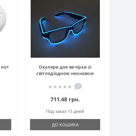
 нот
Окуляри для вечірки зі
світлодіодною неоновою
підсвіткою перезаряджувані
0
711.48 грн.
Под заказ 15 дней
ДО КОШИКА