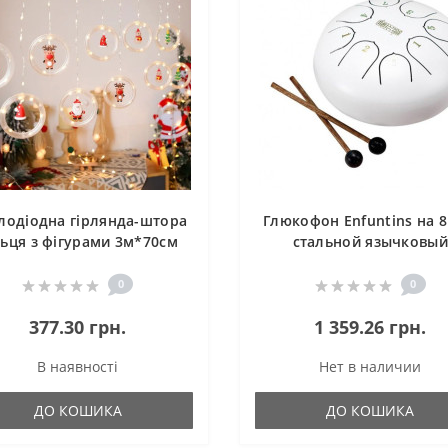
тлодіодна гірлянда-штора
Глюкофон Enfuntins на 8
льця з фігурами 3м*70см
стальной язычковый
netik світло ламп білий,
барабан белый
від USB
0
0
377.30 грн.
1 359.26 грн.
В наявності
Нет в наличии
ДО КОШИКА
ДО КОШИКА