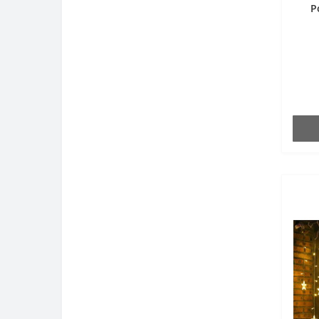
P
Контрольно-вимірювальні
прилади