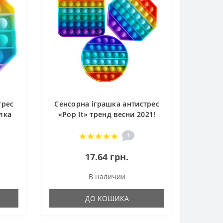
трес
Сенсорна іграшка антистрес
лка
«Pop It» тренд весни 2021!
есни
Пухирці антистрес Поп Іт
1
17.64 грн.
В наличии
ДО КОШИКА