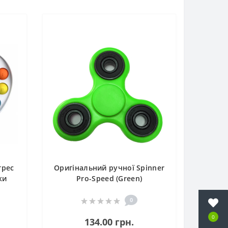
трес
Оригінальний ручної Spinner
ки
Pro-Speed (Green)
исни
0
0
134.00 грн.