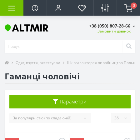
0
+38 (050) 807-28-66
Замовити дзвінок
Одяг, взуття, аксессуари
Шкіргалантерея виробництво Польща, 
Гаманці чоловічі
Параметри