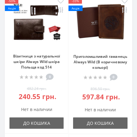
-50%
-33%
Акція
Акція
Візитниця з натуральної
Приголомшливий гаманець
шкіри Always Wild шкіра
Always Wild (В коричневому
Польща код 514
кольорі)
0
0
482.24 грн.
896.50 грн.
240.55 грн.
597.84 грн.
Нет в наличии
Нет в наличии
ДО КОШИКА
ДО КОШИКА