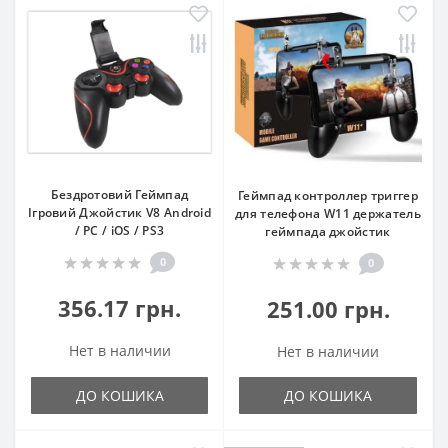
Бездротовий Геймпад
Геймпад контроллер триггер
Ігровий Джойстик V8 Android
для телефона W11 держатель
/ PC / iOS / PS3
геймпада джойстик
0
0
356.17 грн.
251.00 грн.
Нет в наличии
Нет в наличии
ДО КОШИКА
ДО КОШИКА