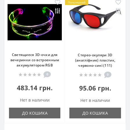
Популярний
Светящиеся 3D-очки для
Стерео-окуляри 3D
вечеринки со встроенным
(анагліфние) пластик,
аккумулятором RGB
червоно-сині (111)
0
0
483.14 грн.
95.06 грн.
Нет в наличии
Нет в наличии
ДО КОШИКА
ДО КОШИКА