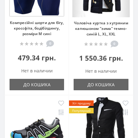
Компресійні шорти для бігу,
Чоловіча куртка з хутряним
кроссфіта, бодібілдингу,
капюшоном "зима" темно-
розміри М сині
синій L, XL, XXL
0
0
479.34 грн.
1 550.36 грн.
Нет в наличии
Нет в наличии
ДО КОШИКА
ДО КОШИКА
Хіт продажу
Популярний