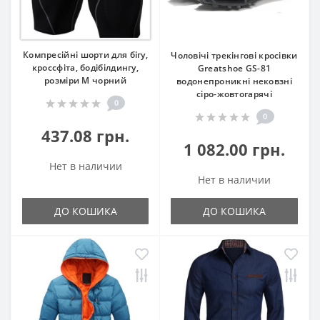
Компресійні шорти для бігу,
Чоловічі трекінгові кросівки
кроссфіта, бодібілдингу,
Greatshoe GS-81
розміри М чорний
водонепроникні нековзні
сіро-жовтогарячі
0
0
437.08 грн.
1 082.00 грн.
Нет в наличии
Нет в наличии
ДО КОШИКА
ДО КОШИКА