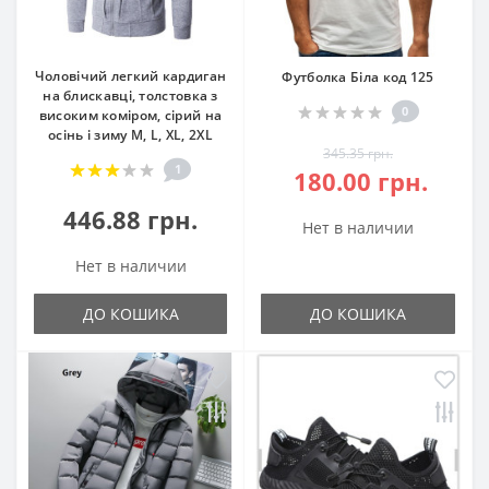
Чоловічий легкий кардиган
Футболка Біла код 125
на блискавці, толстовка з
0
високим коміром, cірий на
осінь і зиму М, L, ХL, 2ХL
345.35 грн.
1
180.00 грн.
446.88 грн.
Нет в наличии
Нет в наличии
ДО КОШИКА
ДО КОШИКА