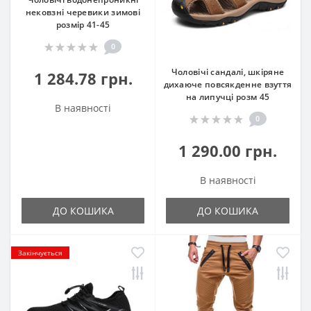
нековзні черевики зимові
розмір 41-45
0
Чоловічі сандалі, шкіряне
1 284.78 грн.
дихаюче повсякденне взуття
на липучці розм 45
В наявності
0
1 290.00 грн.
В наявності
ДО КОШИКА
ДО КОШИКА
Закінчується