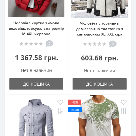
Чоловіча куртка зимова
Чоловіча спортивна
водовідштовхувальна розмір
демісезонна толстовка з
М-4XL червона
капюшоном XL, XXL сіра
0
0
1 367.58 грн.
603.68 грн.
Нет в наличии
Нет в наличии
ДО КОШИКА
ДО КОШИКА
-48%
Акція