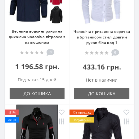
Весняна водонепроникна
Чоловіча приталена сорочка
дихаюча чоловіча вітровка з
в брітанксом стилі довгий
капюшоном
рукав біла код 1
0
0
1 196.58 грн.
433.16 грн.
Под заказ 15 дней
Нет в наличии
ДО КОШИКА
ДО КОШИКА
-51%
Хіт продажу
Акція
Популярний