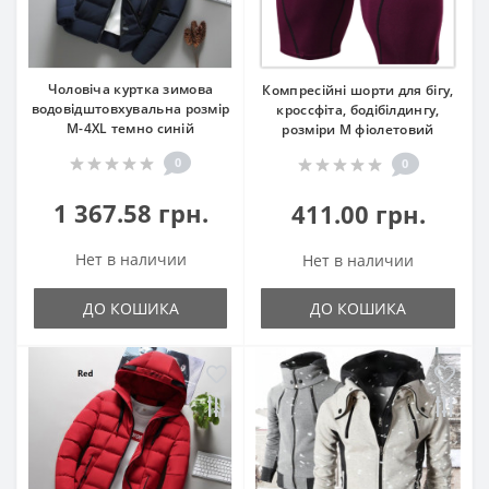
Чоловіча куртка зимова
Компресійні шорти для бігу,
водовідштовхувальна розмір
кроссфіта, бодібілдингу,
М-4XL темно синій
розміри М фіолетовий
0
0
1 367.58 грн.
411.00 грн.
Нет в наличии
Нет в наличии
ДО КОШИКА
ДО КОШИКА