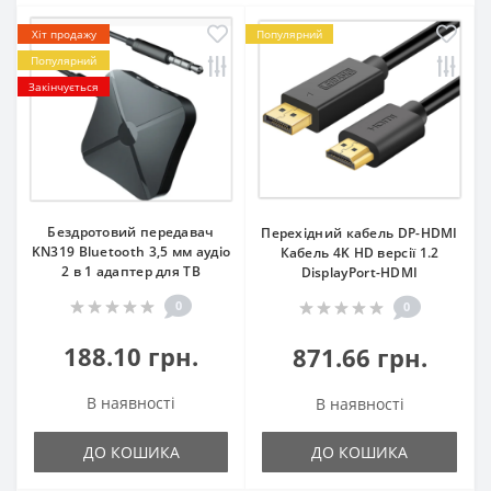
Хіт продажу
Популярний
Популярний
Закінчується
Бездротовий передавач
Перехідний кабель DP-HDMI
KN319 Bluetooth 3,5 мм аудіо
Кабель 4K HD версії 1.2
2 в 1 адаптер для ТВ
DisplayPort-HDMI
0
0
188.10 грн.
871.66 грн.
В наявності
В наявності
ДО КОШИКА
ДО КОШИКА