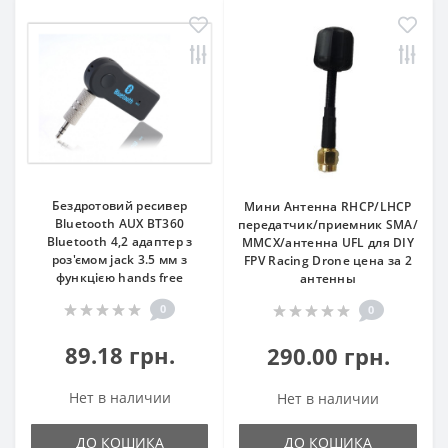
Бездротовий ресивер
Мини Антенна RHCP/LHCP
Bluetooth AUX BT360
передатчик/приемник SMA/
Bluetooth 4,2 адаптер з
MMCX/антенна UFL для DIY
роз'ємом jack 3.5 мм з
FPV Racing Drone цена за 2
функцією hands free
антенны
0
0
89.18 грн.
290.00 грн.
Нет в наличии
Нет в наличии
ДО КОШИКА
ДО КОШИКА