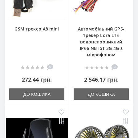
GSM трекер A8 mini
Автомобільний GPS-
трекер Lora LTE
водонепроникний
IP66 NB IoT 3G 4G з
мікрофоном
0
0
272.44 грн.
2 546.17 грн.
ДО КОШИКА
ДО КОШИКА