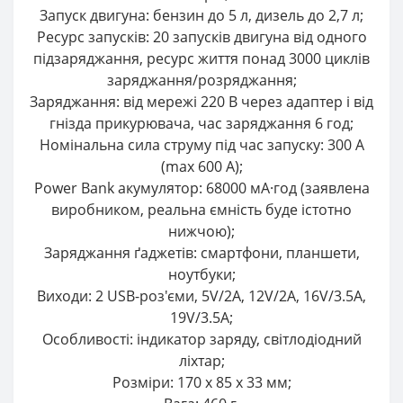
Запуск двигуна: бензин до 5 л, дизель до 2,7 л;
Ресурс запусків: 20 запусків двигуна від одного
підзаряджання, ресурс життя понад 3000 циклів
заряджання/розряджання;
Заряджання: від мережі 220 В через адаптер і від
гнізда прикурювача, час заряджання 6 год;
Номінальна сила струму під час запуску: 300 А
(max 600 А);
Power Bank акумулятор: 68000 мА·год (заявлена
виробником, реальна ємність буде істотно
нижчою);
Заряджання ґаджетів: смартфони, планшети,
ноутбуки;
Виходи: 2 USB-роз'єми, 5V/2А, 12V/2А, 16V/3.5А,
19V/3.5А;
Особливості: індикатор заряду, світлодіодний
ліхтар;
Розміри: 170 х 85 х 33 мм;