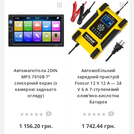
Автомагнітола 2DIN
Автомобільний
MP5 7010B 7"
зарядний пристрій
сенсорний екран (з
Foxsur 12 V 12 A — 24
камерою заднього
V 6 A 7-ступеневий
огляду)
олив'яно-кислотна
батарея
0
0
1 156.20 грн.
1 742.44 грн.