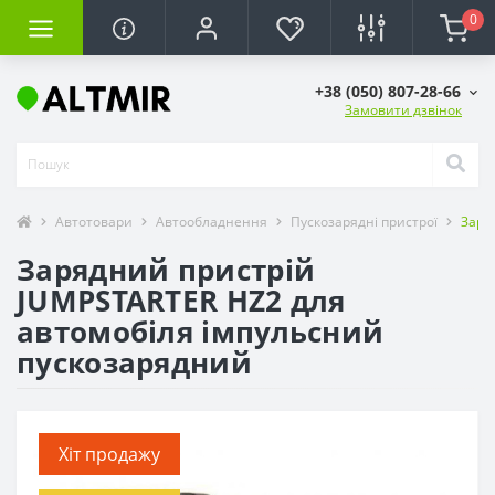
0
+38 (050) 807-28-66
Замовити дзвінок
Автотовари
Автообладнення
Пускозарядні пристрої
Заря
Зарядний пристрій
JUMPSTARTER HZ2 для
автомобіля імпульсний
пускозарядний
Хіт продажу