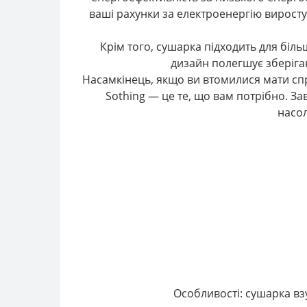
ваші рахунки за електроенергію виростут
Крім того, сушарка підходить для біль
дизайн полегшує зберіган
Насамкінець, якщо ви втомилися мати спр
Sothing — це те, що вам потрібно. З
насол
Особливості: сушарка вз