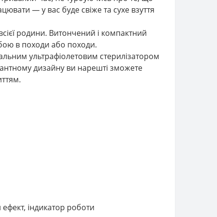
цювати — у вас буде свіже та сухе взуття
 всієї родини. Витончений і компактний
обою в походи або походи.
ріальним ультрафіолетовим стерилізатором
егантному дизайну ви нарешті зможете
иттям.
 ефект, індикатор роботи