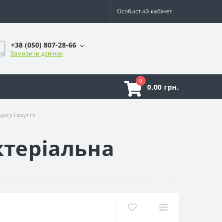
Особистий кабінет
+38 (050) 807-28-66
Замовити дзвінок
0
0.00 грн.
ягу і взуття
ктеріальна