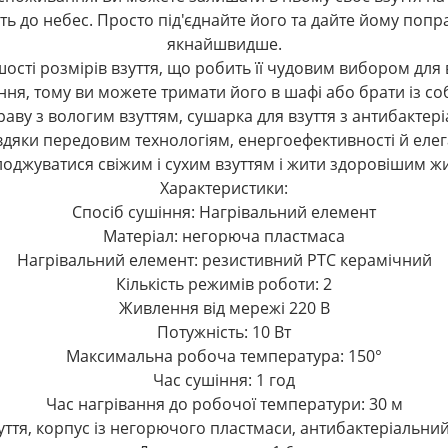
ь до небес. Просто під'єднайте його та дайте йому попра
якнайшвидше.
шості розмірів взуття, що робить її чудовим вибором для
ня, тому ви можете тримати його в шафі або брати із с
аву з вологим взуттям, сушарка для взуття з антибакте
авдяки передовим технологіям, енергоефективності й ел
оджуватися свіжим і сухим взуттям і жити здоровішим ж
Характеристики:
Спосіб сушіння: Нагрівальний елемент
Матеріал: негорюча пластмаса
Нагрівальний елемент: резистивний РТС керамічний
Кількість режимів роботи: 2
Живлення від мережі 220 В
Потужність: 10 Вт
Максимальна робоча температура: 150°
Час сушіння: 1 год
Час нагрівання до робочої температури: 30 м
уття, корпус із негорючого пластмаси, антибактеріальний