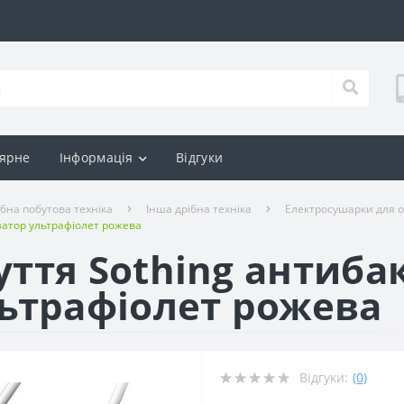
ярне
Інформація
Відгуки
ібна побутова техніка
Інша дрібна техніка
Електросушарки для од
затор ультрафіолет рожева
уття Sothing антиба
льтрафіолет рожева
Відгуки:
(0)