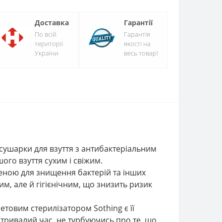
Доставка
Гарантії
По всій
Гарантія
території
якості на
України
весь товар!
 сушарки для взуття з антибактеріальним
го взуття сухим і свіжим.
ченою для знищення бактерій та інших
им, але й гігієнічним, що знизить ризик
товим стерилізатором Sothing є її
тривалий час, не турбуючись про те, що