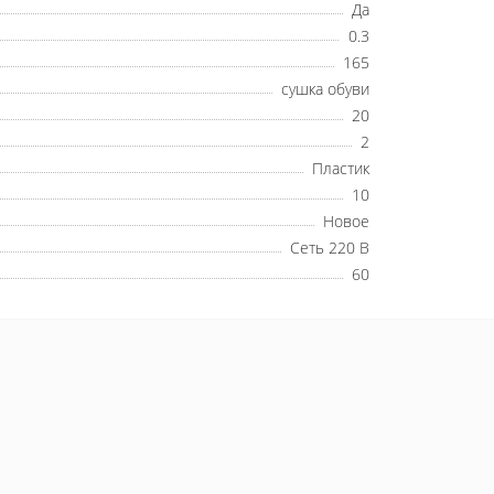
Да
0.3
165
сушка обуви
20
2
Пластик
10
Новое
Сеть 220 В
60