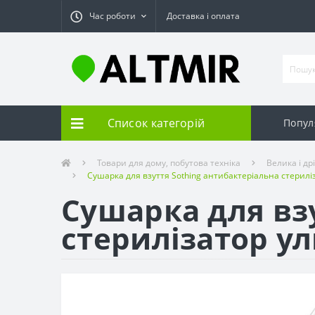
Час роботи
Доставка і оплата
Список категорій
Попул
Товари для дому, побутова техніка
Велика і др
Сушарка для взуття Sothing антибактеріальна стерилі
Сушарка для вз
стерилізатор у