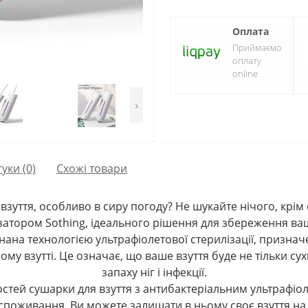
Оплата
Приймаємо
оплату
online
›
гуки (0)
Схожі товари
 взуття, особливо в сиру погоду? Не шукайте нічого, крім
затором Sothing, ідеального рішення для збереження вашо
нана технологією ультрафіолетової стерилізації, призна
му взутті. Це означає, що ваше взуття буде не тільки сух
запаху ніг і інфекції.
тей сушарки для взуття з антибактеріальним ультрафіоле
споживання. Ви можете залишати в ньому своє взуття на 