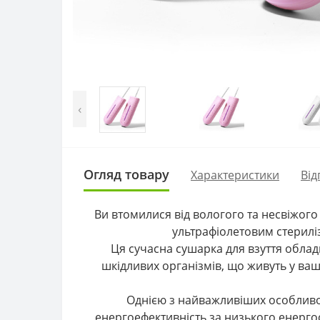
‹
Огляд товару
Характеристики
Від
Ви втомилися від вологого та несвіжого
ультрафіолетовим стерилі
Ця сучасна сушарка для взуття облад
шкідливих організмів, що живуть у вашо
Однією з найважливіших особливос
енергоефективність за низького енерго