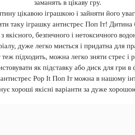
заманять в цікаву гру.
тину цікавою іграшкою і зайняти його уваг
ти таку іграшку антистрес Поп Іт! Дитина б
 ​​з якісного, безпечного і нетоксичного во
ріалу, дуже легко миється і придатна для пр
 теж підходить, можна легко зняти стрес і 
стовувати як підставку або диск для гри в 
антистрес Pop It Поп Іт можна в нашому і
нує хороші якісні варіанти за дуже хорошо