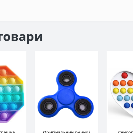
товари
іграшка
Оригінальний ручної
Сенсор