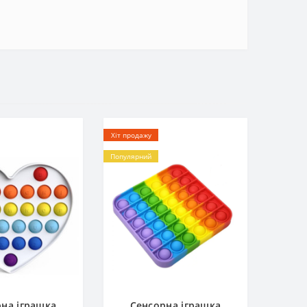
Хіт продажу
Популярний
на іграшка
Сенсорна іграшка