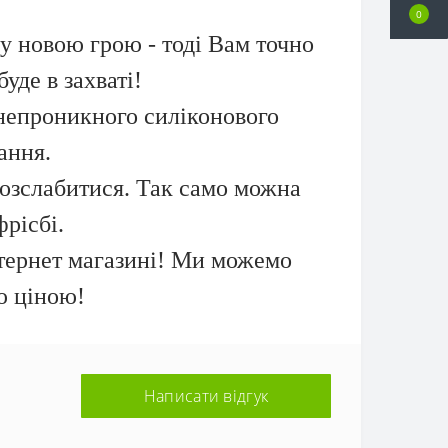
0
у новою грою - тоді Вам точно
уде в захваті!
донепроникного силіконового
ання.
розслабитися. Так само можна
фрісбі.
нтернет магазині! Ми можемо
ю ціною!
Написати відгук