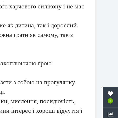
ого харчового силікону і не має
оже як дитина, так і дорослий.
жна грати як самому, так з
ю захоплюючою грою
взяти з собою на прогулянку
і.
іки, мислення, посидючість,
0
ни інтерес і хороші відчуття і