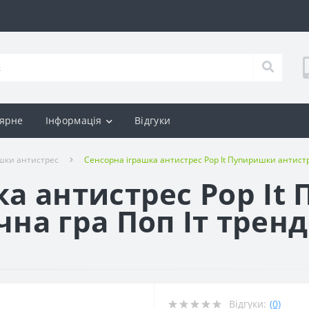
ярне
Інформація
Відгуки
ашки антистрес
Сенсорна іграшка антистрес Pop It Пупиришки антистр
ка антистрес Pop I
на гра Поп Іт тренд
Відгуки:
(0)