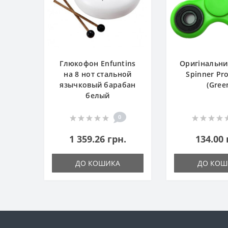
Глюкофон Enfuntins
Оригінальни
на 8 нот стальной
Spinner Pr
язычковый барабан
(Gree
белый
0
1 359.26 грн.
134.00 
ДО КОШИКА
ДО КОШ