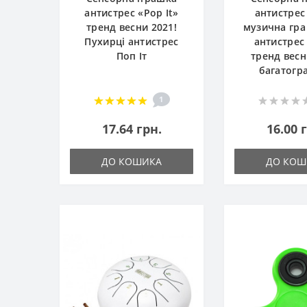
антистрес «Pop It»
антистрес 
тренд весни 2021!
музична гра
Пухирці антистрес
антистрес 
Поп Іт
тренд весн
багатогр
1
17.64 грн.
16.00 
ДО КОШИКА
ДО КОШ