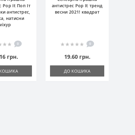
 Pop It Поп Іт
антистрес Pop It тренд
и антистрес,
весни 2021! квадрат
ка, натисни
міхур
0
0
16 грн.
19.60 грн.
 КОШИКА
ДО КОШИКА