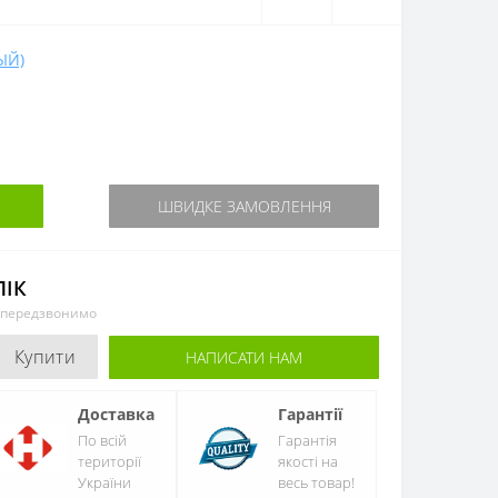
ЫЙ)
ШВИДКЕ ЗАМОВЛЕННЯ
ЛІК
и передзвонимо
Купити
НАПИСАТИ НАМ
Доставка
Гарантії
По всій
Гарантія
території
якості на
України
весь товар!