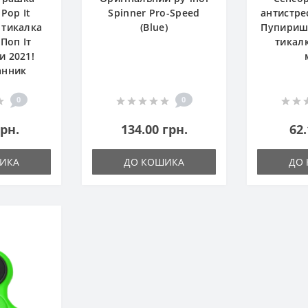
Pop It
Spinner Pro-Speed
антистрес
 тикалка
(Blue)
Пупиришк
Поп Іт
тикал
и 2021!
анник
0
0
грн.
134.00 грн.
62.
ИКА
ДО КОШИКА
ДО