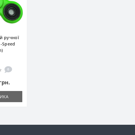
й ручної
o-Speed
n)
0
грн.
ИКА