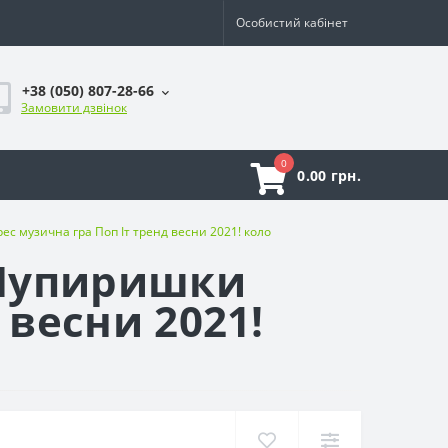
Особистий кабінет
+38 (050) 807-28-66
Замовити дзвінок
0
0.00 грн.
ес музична гра Поп Іт тренд весни 2021! коло
t Пупиришки
 весни 2021!