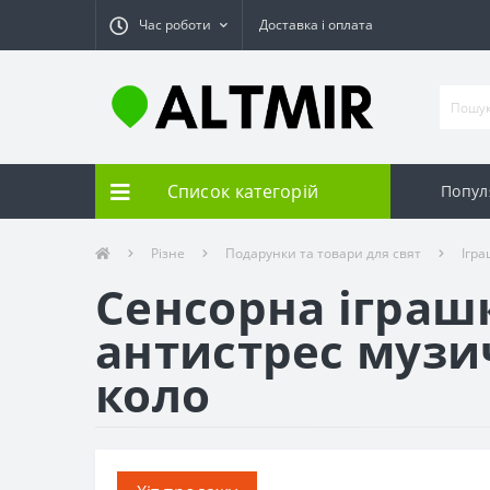
Час роботи
Доставка і оплата
Список категорій
Попул
Різне
Подарунки та товари для свят
Ігр
Сенсорна іграш
антистрес музич
коло