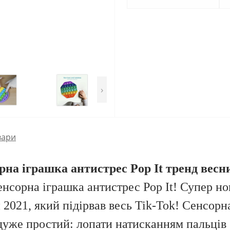
›
вари
рна іграшка антистрес Pop It тренд весни
нсорна іграшка антистрес Pop It! Супер нов
 2021, який підірвав весь Tik-Tok! Сенсорна
уже простий: лопати натисканням пальців б