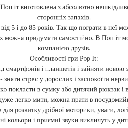
 Поп іт виготовлена ​​з абсолютно нешкідлив
сторонніх запахів.
від 5 і до 85 років. Так що пограти в неї м
 їх можна придумати самостійно. В Поп іт мо
компанією друзів.
Особливості гри Pop It:
 від смартфонів і планшетів і зайняти ново
- зняти стрес у дорослих і заспокоїти нерви
ко покласти в сумку або дитячий рюкзак і 
 дуже легко мити, можна прати в посудомийц
е для розвитку дрібної моторики, уваги, лог
і кольори і приємні звуки викличуть у дити