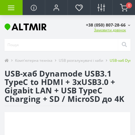
0
+38 (050) 807-28-66
Замовити дзвінок
Комп'ютерна техніка
USB розгалужувачі і хаби
USB-хаб Dynam
USB-хаб Dynamode USB3.1
TypeC to HDMI + 3хUSB3.0 +
Gigabit LAN + USB TypeC
Charging + SD / MicroSD до 4K