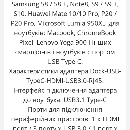
Samsung S8 / S8 +, Note8, S9 / S9 +,
S10, Huawei Mate 10/10 Pro, P20 /
P20 Pro, Microsoft Lumia 950XL, для
ноутбуків: Macbook, ChromeBook
Pixel, Lenovo Yoga 900 і інших
смартфонів і ноутбуків c портом
USB Type-C.
Характеристики адаптера Dock-USB-
TypeC-HDMI-USB3.0-RJ45:
Інтерфейс підключення адаптера
до ноутбука: USB3.1 Type-C
Порти для підключення
периферійних пристроїв: 1 х HDMI
порт / 3 порту х USB 3.0 / 1 порт х