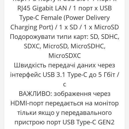
RJ45 Gigabit LAN / 1 порт х USB
Type-C Female (Power Delivery
Charging Port) / 1 x SD / 1 х MicroSD
Подорожувати типи карт: SD, SDHC,
SDXC, MicroSD, MicroSDHC,
MicroSDXC
Швидкість передачі даних через
інтерфейс USB 3.1 Type-C до 5 Гбіт /
с
ВАЖЛИВО: зображення через
HDMI-порт передається на монітор
тільки якщо у передавального
пристрою порт USB Type-C GEN2