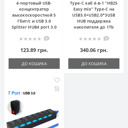
4-портовый USB-
Type-C хаб 4-в-1 “HB25
концентратор
Easy mix” Type-C на
высокоскоростной 5
USB3.0+USB2.0*3USB
Гбит/с и USB 3.0
HUB поддержка
Splitter HUB4 port 3.0
накопителя до 1Tb
0
0
123.89 грн.
340.06 грн.
ДО КОШИКА
ДО КОШИКА