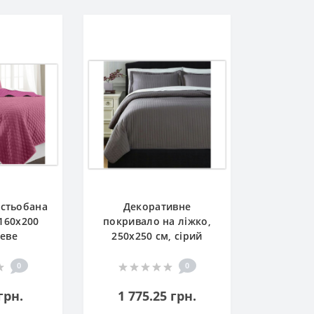
 стьобана
Декоративне
160x200
покривало на ліжко,
жеве
250x250 см, сірий
0
0
грн.
1 775.25 грн.