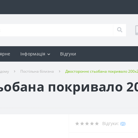
ярне
Інформація
Відгуки
 дому
Постільна білизна
Двостороннє стьобана покривало 200x
ьобана покривало 20
Відгуки:
(0)