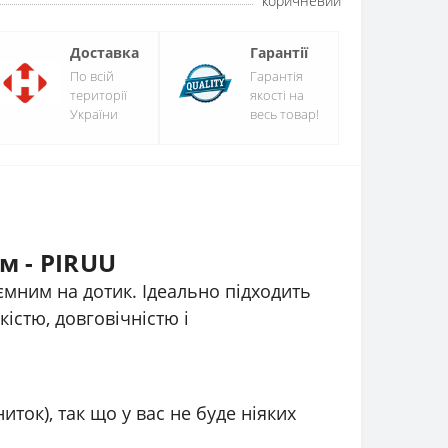
коричневий
Доставка
Гарантії
По всій
Гарантія
території
якості на
України
весь товар!
м - PIRUU
ємним на дотик. Ідеально підходить
істю, довговічністю і
иток), так що у вас не буде ніяких