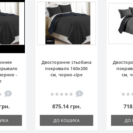
оннее
Двостороннє стьобана
Двосторо
окрывало
покривало 160x200
покрив
черное -
см, чорно-сіре
см, 
е
0
0
грн.
875.14 грн.
718
ИКА
ДО КОШИКА
ДО