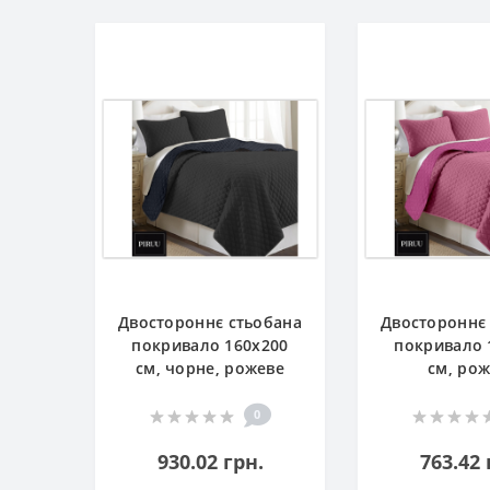
Двостороннє стьобана
Двостороннє
покривало 160x200
покривало 
см, чорне, рожеве
см, ро
0
930.02 грн.
763.42 