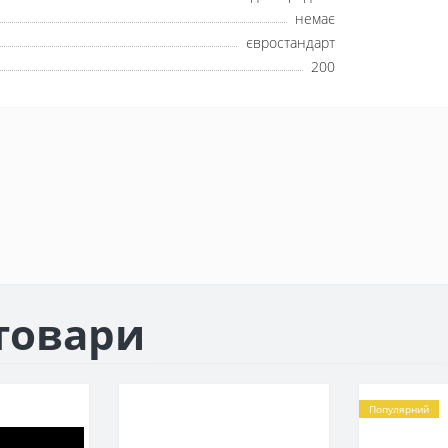
немає
євростандарт
200
товари
Популярний