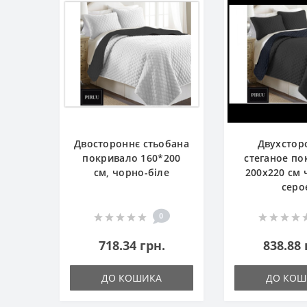
Двостороннє стьобана
Двухстор
покривало 160*200
стеганое п
см, чорно-біле
200x220 см 
серо
0
718.34 грн.
838.88 
ДО КОШИКА
ДО КОШ