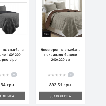
ннє стьобана
Двостороннє стьобана
ало 160*200
покривало бежеве
чорно-сіре
240x220 см
0
0
.34 грн.
892.51 грн.
 КОШИКА
ДО КОШИКА