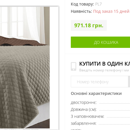
Код товару:
PL7
Наявність:
Под заказ 15 дней
971.18 грн.
ДО КОШИКА
КУПИТИ В ОДИН К
Введіть номер телефону і м
Основні характеристики
двостороннє:
Довжина (см):
З наповнювачем:
забарвлення: