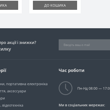
ИКА
ДО КОШИКА
ро акції і знижки?
силку
рії
Час роботи
ни, портативна електроніка
Пн-Нд 08:00 — 17:0
уття, аксессуари
ари
Ми в соціальних мережах:
-, відеотехніка