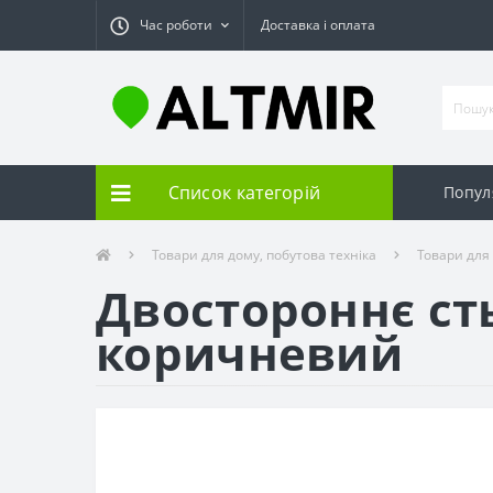
Час роботи
Доставка і оплата
Список категорій
Попул
Товари для дому, побутова техніка
Товари для
Двостороннє ст
коричневий