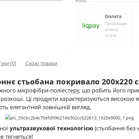
колір:
Оплата
Приймаємо
оплату
online
гуки (0)
Схожі товари
ннє стьобана покривало 200x220 с
іжного мікрофібри-поліестеру, що робить його при
 розкоші. Ці продукти характеризуються високою як
ють елегантний зовнішній вигляд.
ної
ультразвукової технологією
(стьобання без н
е тягнеться!