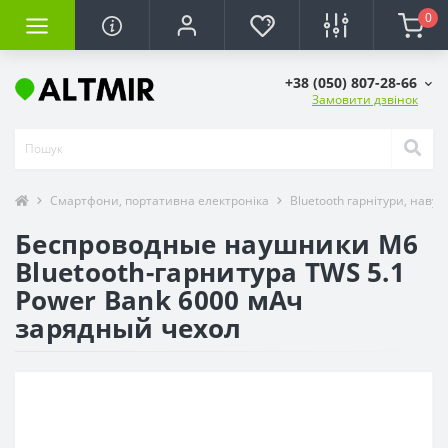
0
+38 (050) 807-28-66
Замовити дзвінок
Смартфони, портативна електроніка
Bluetooth гарнітури, наву
Беспроводные наушники M6
Bluetooth-гарнитура TWS 5.1
Power Bank 6000 мАч
зарядный чехол