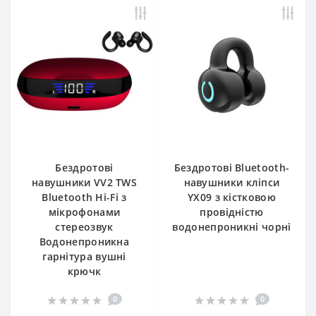
Бездротові
Бездротові Bluetooth-
навушники VV2 TWS
навушники кліпси
Bluetooth Hi-Fi з
YX09 з кістковою
мікрофонами
провідністю
стереозвук
водонепроникні чорні
Водонепроникна
гарнітура вушні
крючк
0
0