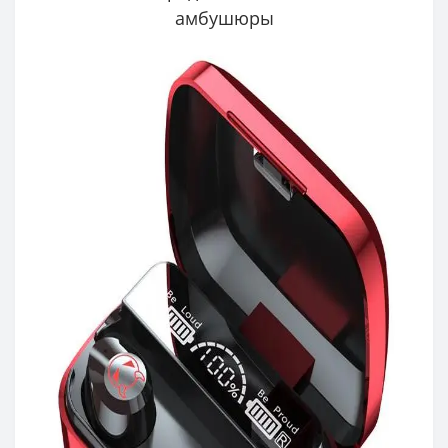
амбушюры