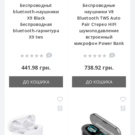
Беспроводныt
Беспроводные
bluetooth-наушники
наушники V8
X9 Black
Bluetooth TWS Auto
Беспроводная
Pair Стерео HIFI
bluetooth-гарнитура
шумоподавление
X9 tws
встроенный
микрофон Power Bank
0
0
441.98 грн.
738.92 грн.
ДО КОШИКА
ДО КОШИКА