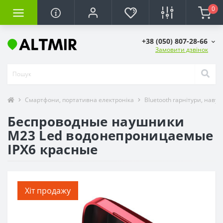
0
+38 (050) 807-28-66
Замовити дзвінок
Смартфони, портативна електроніка
Bluetooth гарнітури, наву
Беспроводные наушники
M23 Led водонепроницаемые
IPX6 красные
Хіт продажу