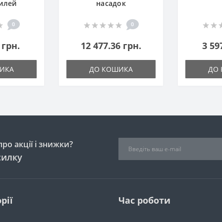
илей
насадок
0
0
 грн.
12 477.36 грн.
3 59
ИКА
ДО КОШИКА
ДО
ро акції і знижки?
силку
рії
Час роботи