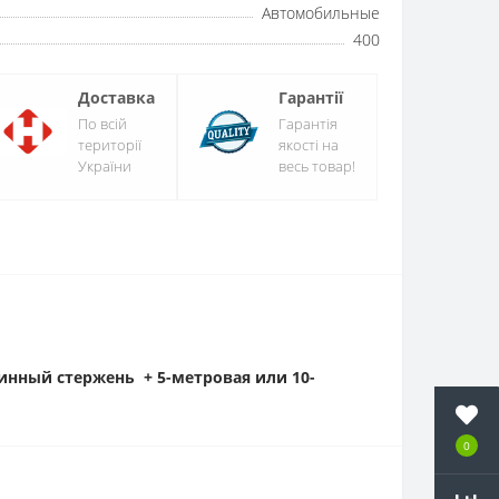
Автомобильные
400
Доставка
Гарантії
По всій
Гарантія
території
якості на
України
весь товар!
линный стержень + 5-метровая или 10-
0