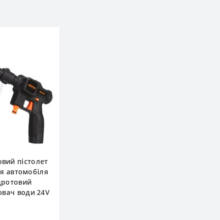
вий пістолет
я автомобіля
дротовий
вач води 24V