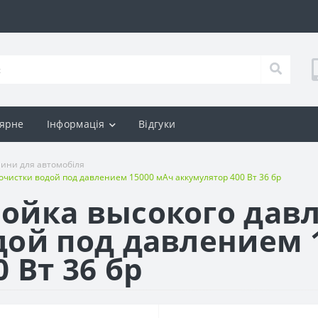
ярне
Інформація
Відгуки
шини для автомобіля
чистки водой под давлением 15000 мАч аккумулятор 400 Вт 36 бр
мойка высокого дав
дой под давлением 
 Вт 36 бр