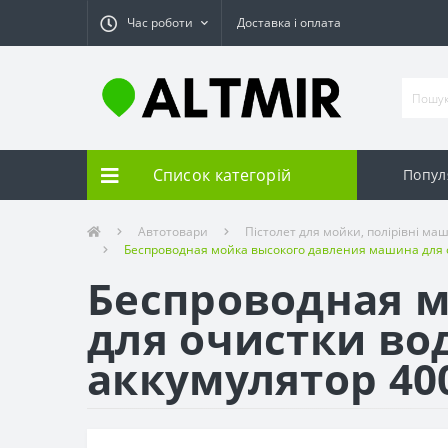
Час роботи
Доставка і оплата
Список категорій
Попул
Автотовари
Пістолет для мойки, полірівні ма
Беспроводная мойка высокого давления машина для о
Беспроводная 
для очистки во
аккумулятор 400