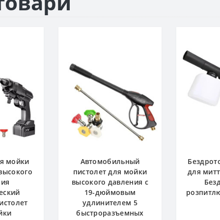
товари
ля мойки
Автомобильный
Бездрото
высокого
пистолет для мойки
для митт
ния
высокого давления с
Без
еский
19-дюймовым
розпитлю
истолет
удлинителем 5
йки
быстроразъемных