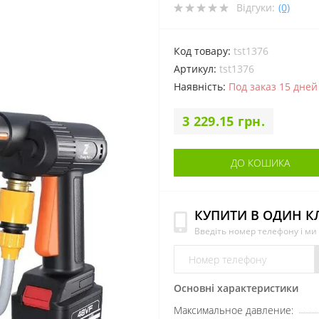
Відгуки:
(0)
Код товару:
tst1376
Артикул:
tst1376
Наявність:
Под заказ 15 дней
3 229.15 грн.
ДО КОШИКА
КУПИТИ В ОДИН К
Введіть номер телефону і м
Основні характеристики
Максимальное давление: