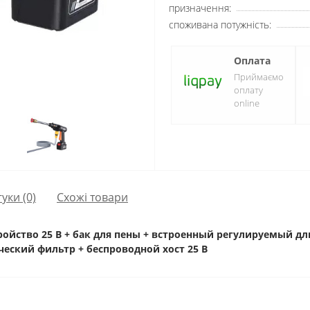
призначення:
споживана потужність:
Оплата
Приймаємо
оплату
online
гуки (0)
Схожі товари
тройство 25 В + бак для пены + встроенный регулируемый д
ческий фильтр + беспроводной хост 25 В