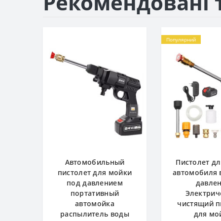
Рекомендовані 
Популярний
Автомобильный
Пистолет д
пистолет для мойки
автомобиля 
под давлением
давле
портативный
Электрич
автомойка
чистящий п
распылитель воды
для мо