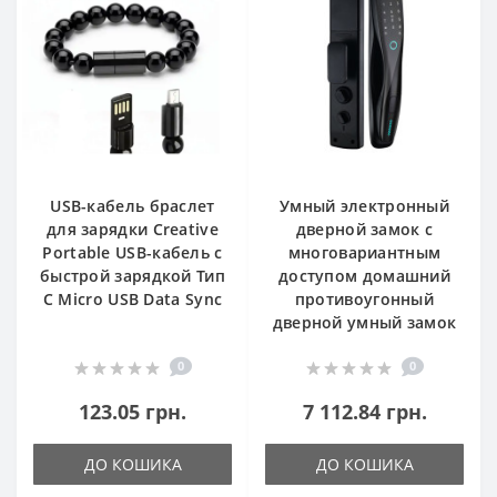
USB-кабель браслет
Умный электронный
для зарядки Creative
дверной замок с
Portable USB-кабель с
многовариантным
быстрой зарядкой Тип
доступом домашний
С Micro USB Data Sync
противоугонный
дверной умный замок
0
0
123.05 грн.
7 112.84 грн.
ДО КОШИКА
ДО КОШИКА