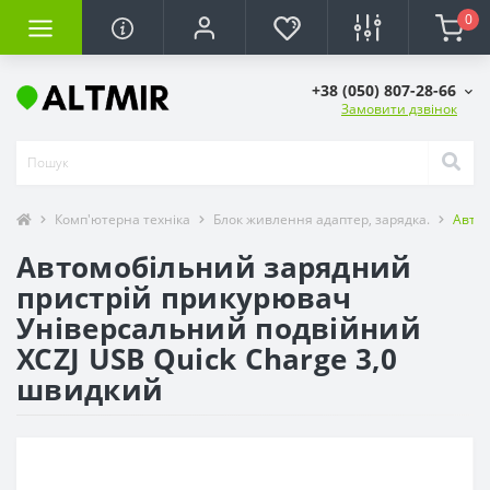
0
+38 (050) 807-28-66
Замовити дзвінок
Комп'ютерна техніка
Блок живлення адаптер, зарядка.
Автом
Автомобільний зарядний
пристрій прикурювач
Універсальний подвійний
XCZJ USB Quick Charge 3,0
швидкий