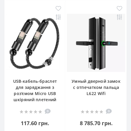
USB-кабель-браслет
Умный дверной замок
для заряджання з
с отпечатком пальца
роз'ємом Micro USB
L622 Wifi
шкіряний плетений
0
0
117.60 грн.
8 785.70 грн.