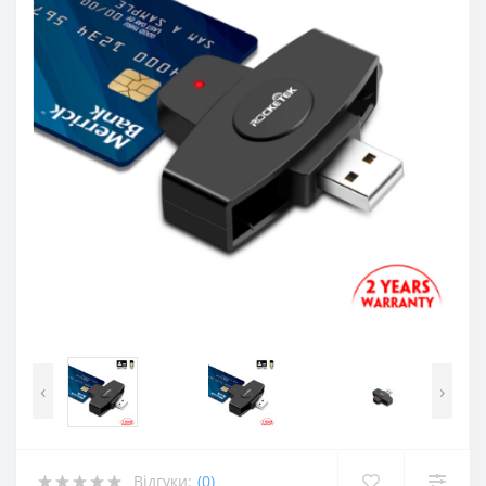
‹
›
Відгуки:
(0)