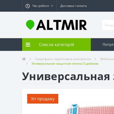
Час роботи
Доставка і оплата
Список категорій
Попул
Смартфони, портативна електроніка
Мобільн
Универсальная защитная пленка 5 дюймов
Универсальная
Хіт продажу