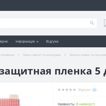
ярне
Інформація
Відгуки
і телефони
Карти пам'яті та аксесуари
Захисні плівки та скла д
 защитная пленка 5
Відгуки:
(0)
Наявність:
В наявності