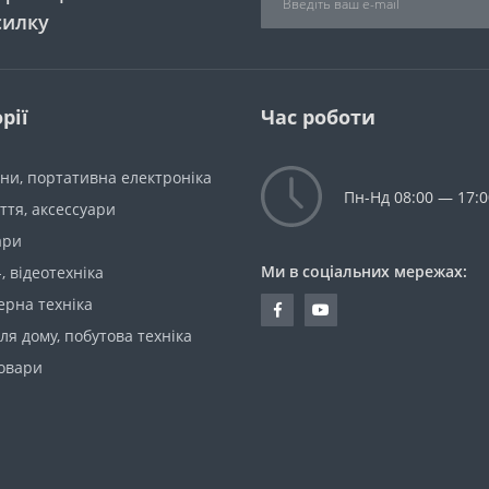
силку
рії
Час роботи
ни, портативна електроніка
Пн-Нд 08:00 — 17:0
уття, аксессуари
ари
Ми в соціальних мережах:
-, відеотехніка
ерна техніка
ля дому, побутова техніка
товари