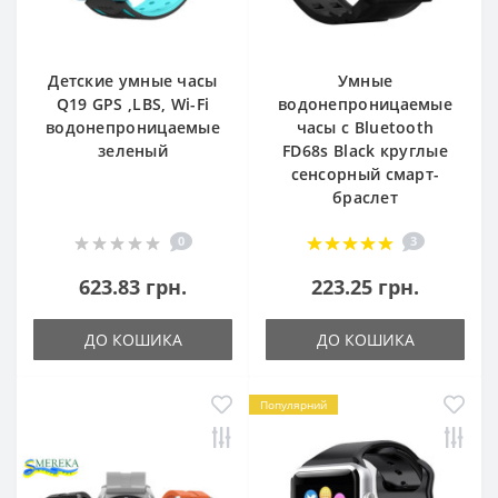
Детские умные часы
Умные
Q19 GPS ,LBS, Wi-Fi
водонепроницаемые
водонепроницаемые
часы с Bluetooth
зеленый
FD68s Black круглые
сенсорный смарт-
браслет
0
3
623.83 грн.
223.25 грн.
ДО КОШИКА
ДО КОШИКА
Популярний