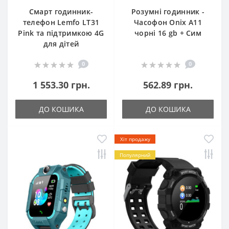
Смарт годинник-
Розумні годинник -
телефон Lemfo LT31
Часофон Onix A11
Pink та підтримкою 4G
чорні 16 gb + Сим
для дітей
0
0
1 553.30 грн.
562.89 грн.
ДО КОШИКА
ДО КОШИКА
Хіт продажу
Популярний