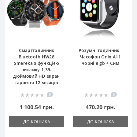
Смартгодинник
Розумні годинник -
Bluetooth HW28
Часофон Onix A11
Smereka з функцією
чорні 8 gb + Сим
виклику 1,39-
дюймовий HD екран
гарантія 12 місяців
0
0
1 100.54 грн.
470.20 грн.
ДО КОШИКА
ДО КОШИКА