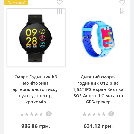
Популярний
Смарт Годинник K9
Дитячий смарт-
моніторинг
годинник Q12 blue
артеріального тиску,
1,54'' IPS-екран Кнопка
пульсу, трекер,
SOS Android Сім-карта
крокомір
GPS-трекер
0
0
986.86 грн.
631.12 грн.