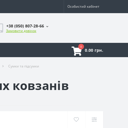
Особистий кабінет
+38 (050) 807-28-66
Замовити дзвінок
0
0.00 грн.
Сумки та підсумки
х ковзанів