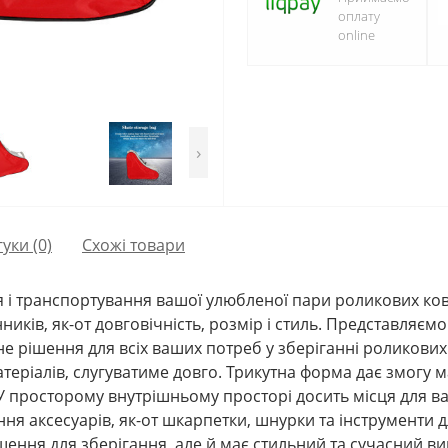
оплату
online
›
гуки (0)
Схожі товари
ня і транспортування вашої улюбленої пари роликових к
ників, як-от довговічність, розмір і стиль. Представляєм
е рішення для всіх ваших потреб у зберіганні роликових
атеріалів, слугуватиме довго. Трикутна форма дає змогу
У просторому внутрішньому просторі досить місця для ва
ння аксесуарів, як-от шкарпетки, шнурки та інструменти д
шення для зберігання, але й має стильний та сучасний ви