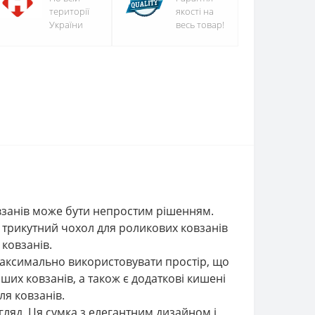
території
якості на
України
весь товар!
овзанів може бути непростим рішенням.
о трикутний чохол для роликових ковзанів
 ковзанів.
 максимально використовувати простір, що
ших ковзанів, а також є додаткові кишені
ля ковзанів.
гляд. Ця сумка з елегантним дизайном і