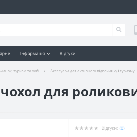
ярне
Інформація
Відгуки
чинок, туризм та хобі
Аксесуари для активного відпочинку і туризму
а
 чохол для роликови
Відгуки:
(0)