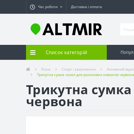
Час роботи
Доставка і оплата
Список категорій
Попул
Різне
Спорт і захоплення
Активний відпо
Трикутна сумка чохол для роликових ковзанів червон
Трикутна сумка
червона