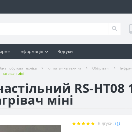
ярне
Інформація
Відгуки
ібна побутова техніка
кліматична техніка
Обігрівачі
Інфрач
 нагрівач міні
настільний RS-HT08 
грівач міні
Відгуки:
(1)