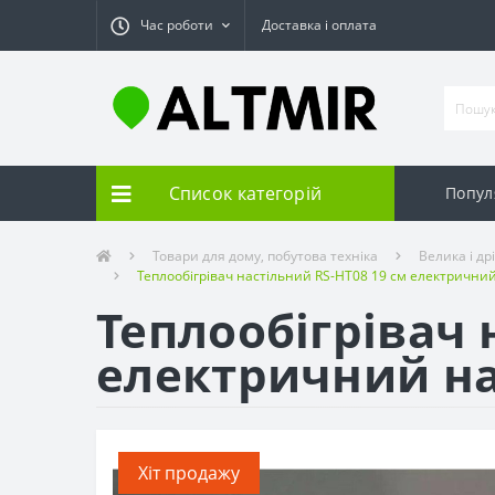
Час роботи
Доставка і оплата
Список категорій
Попул
Товари для дому, побутова техніка
Велика і др
Теплообігрівач настільний RS-HT08 19 см електричний
Теплообігрівач 
електричний на
Хіт продажу