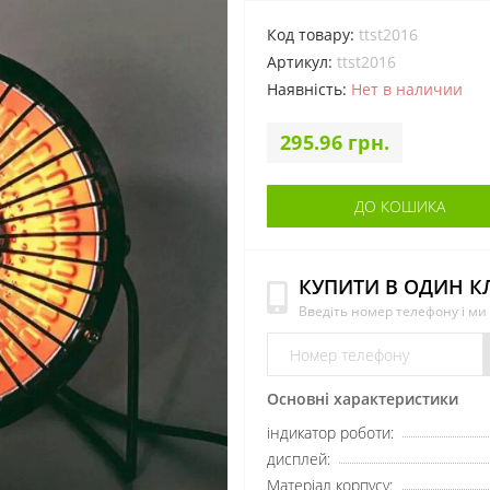
Код товару:
ttst2016
Артикул:
ttst2016
Наявність:
Нет в наличии
295.96 грн.
ДО КОШИКА
КУПИТИ В ОДИН К
Введіть номер телефону і м
Основні характеристики
індикатор роботи:
дисплей:
Матеріал корпусу: