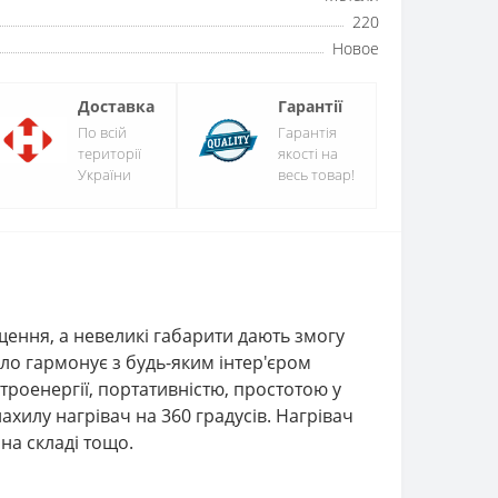
220
Новое
Доставка
Гарантії
По всій
Гарантія
території
якості на
України
весь товар!
щення, а невеликі габарити дають змогу
ало гармонує з будь-яким інтер'єром
роенергії, портативністю, простотою у
хилу нагрівач на 360 градусів. Нагрівач
на складі тощо.