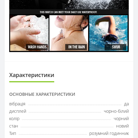
Характеристики
ОСНОВНЫЕ ХАРАКТЕРИСТИКИ
вібрація
да
дисплей
чорно-білий
колір
чорний
стан
новий
Тип
розумний годинник