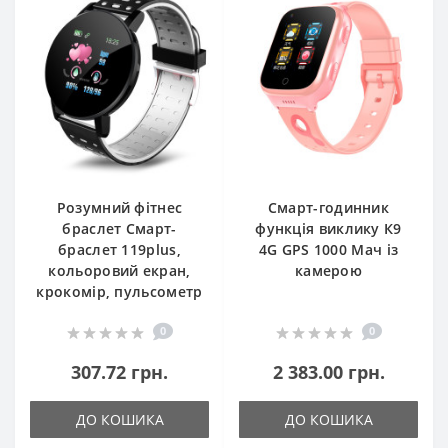
Розумний фітнес
Смарт-годинник
браслет Смарт-
функція виклику К9
браслет 119plus,
4G GPS 1000 Мач із
кольоровий екран,
камерою
крокомір, пульсометр
0
0
307.72 грн.
2 383.00 грн.
ДО КОШИКА
ДО КОШИКА