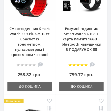
Смартгодинник Smart
Розумні годинник
Watch 119 Plus-фітнес
SmartWatch GT08 +
браслет із
карта пам'яті 16GB +
тонометром,
bluetooth навушники
пульсометром і
В ПОДАРУНОК !!!!
крокоміром червоні
0
3
258.82 грн.
759.77 грн.
ДО КОШИКА
ДО КОШИКА
Популярний