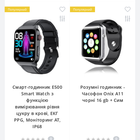
Популярний
Популярний
Смарт-годинник E500
Розумні годинник -
Smart Watch з
Часофон Onix A11
функцією
чорні 16 gb + Сим
вимірювання рівня
цукру в крові, ЕКГ
PPG, Моніторинг АТ,
IP68
0
0