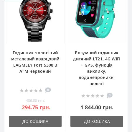
Годинник чоловічий
Розумний годинник
металевий кварцовий
дитячий LT21, 4G WIFI
LAGMEEY Fort 5308 3
+ GPS, функція
ATM червоний
виклику,
водонепроникні
зелені
0
0
486.08 грн.
294.75 грн.
1 844.00 грн.
ДО КОШИКА
ДО КОШИКА