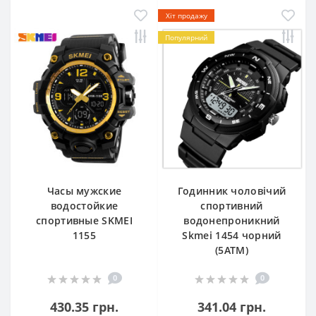
Хіт продажу
Популярний
Часы мужские
Годинник чоловічий
водостойкие
спортивний
спортивные SKMEI
водонепроникний
1155
Skmei 1454 чорний
(5АТМ)
0
0
430.35 грн.
341.04 грн.