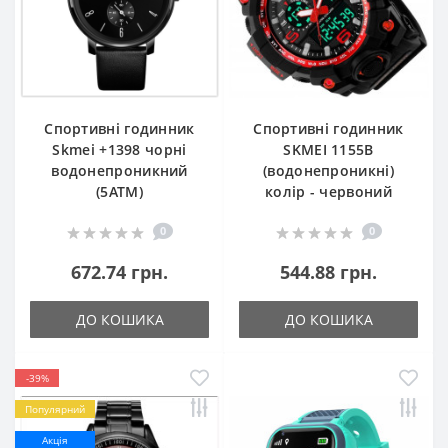
Спортивні годинник
Спортивні годинник
Skmei +1398 чорні
SKMEI 1155В
водонепроникний
(водонепроникні)
(5АТМ)
колір - червоний
0
0
672.74 грн.
544.88 грн.
ДО КОШИКА
ДО КОШИКА
-39%
Популярний
Акція