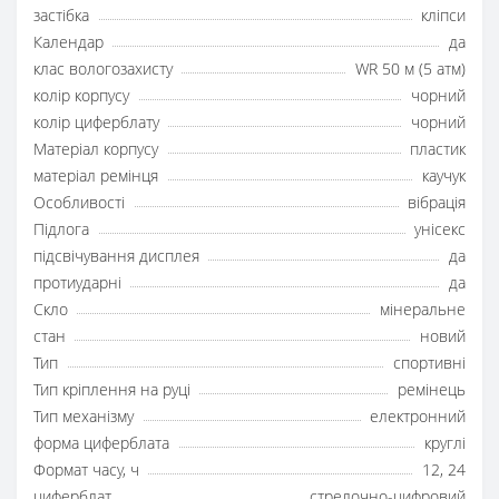
застібка
кліпси
Календар
да
клас вологозахисту
WR 50 м (5 атм)
колір корпусу
чорний
колір циферблату
чорний
Матеріал корпусу
пластик
матеріал ремінця
каучук
Особливості
вібрація
Підлога
унісекс
підсвічування дисплея
да
протиударні
да
Скло
мінеральне
стан
новий
Тип
спортивні
Тип кріплення на руці
ремінець
Тип механізму
електронний
форма циферблата
круглі
Формат часу, ч
12, 24
циферблат
стрелочно-цифровий