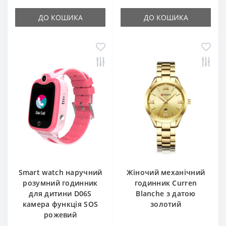
ДО КОШИКА
ДО КОШИКА
Smart watch наручний
Жіночий механічний
розумний годинник
годинник Curren
для дитини D06S
Blanche з датою
камера функція SOS
золотий
рожевий