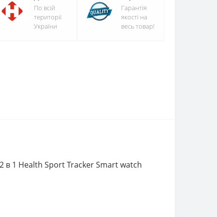
По всій
Гарантія
території
якості на
України
весь товар!
в 1 Health Sport Tracker Smart watch