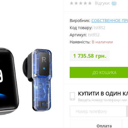
Відгуки:
(0)
Виробник:
СОБСТВЕННОЕ П
Код товару:
tst852
Артикул:
tst852
Наявність:
В наличии
1 735.58 грн.
ДО КОШИКА
КУПИТИ В ОДИН К
Введіть номер телефону і м
Оплата