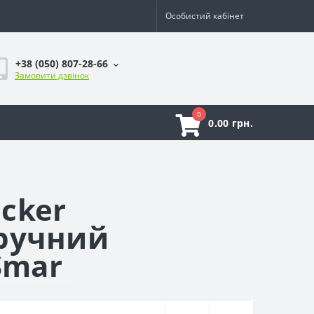
Особистий кабінет
+38 (050) 807-28-66
Замовити дзвінок
0
0.00 грн.
acker
ручний
Smar