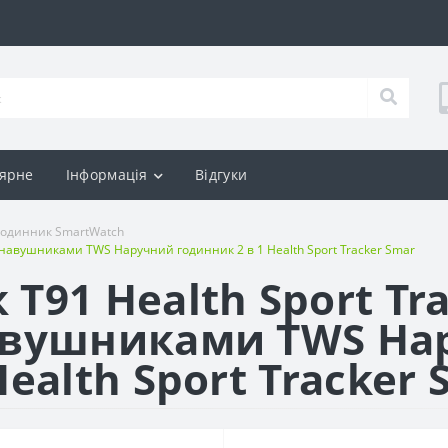
ярне
Інформація
Відгуки
годинник SmartWatch
з навушниками TWS Наручний годинник 2 в 1 Health Sport Tracker Smar
T91 Health Sport Tr
навушниками TWS На
ealth Sport Tracker 