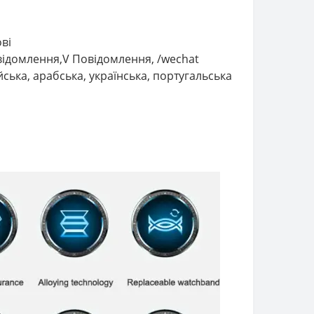
ві
овідомлення,V Повідомлення, /wechat
йська, арабська, українська, португальська