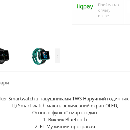
Приймаємо
оплату
online
›
вари
cker Smartwatch з навушниками TWS Наручний годинник 2 
Ці Smart watch мають величезний екран OLED,
Основні функції смарт-годин:
1. Виклик Bluetooth
2. БТ Музичний програвач