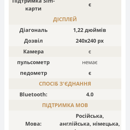
Підтримка Sim-
є
карти
ДІСПЛЕЙ
Діагональ
1,22 дюймів
Дозвіл
240х240 px
Камера
є
пульсометр
немає
педометр
є
СПОСІБ З'ЄДНАННЯ
Bluetooth:
4.0
ПІДТРИМКА МОВ
Російська,
Мова:
англійська, німецька,