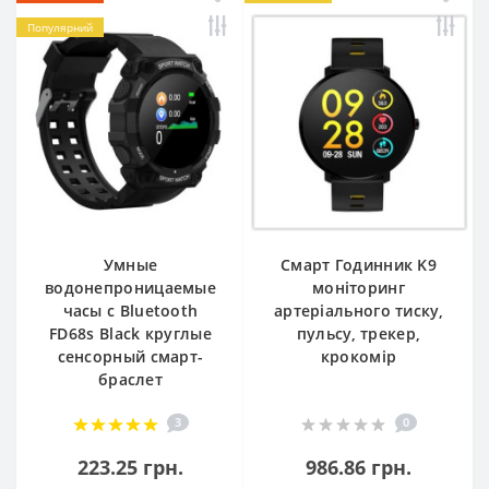
Популярний
Умные
Смарт Годинник K9
водонепроницаемые
моніторинг
часы с Bluetooth
артеріального тиску,
FD68s Black круглые
пульсу, трекер,
сенсорный смарт-
крокомір
браслет
3
0
223.25 грн.
986.86 грн.