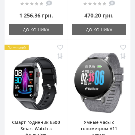
0
0
1 256.36 грн.
470.20 грн.
ДО КОШИКА
ДО КОШИКА
Популярний
Смарт-годинник E500
Умные часы с
Smart Watch з
тонометром V11
функцією
серые