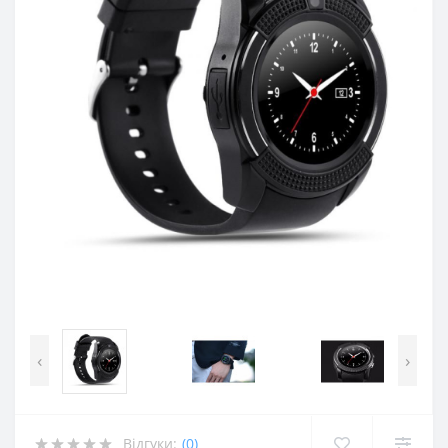
‹
›
Відгуки:
(0)