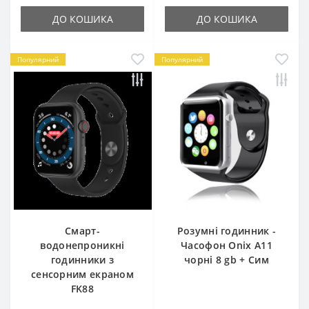
ДО КОШИКА
ДО КОШИКА
Популярний
Популярний
Смарт-
Розумні годинник -
водонепроникні
Часофон Onix A11
годинники з
чорні 8 gb + Сим
сенсорним екраном
FK88