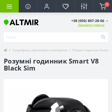
0
+38 (050) 807-28-66
Замовити дзвінок
Смартфони, портативна електроніка
Розумні годинник SmartW
Розумні годинник Smart V8
Black Sim