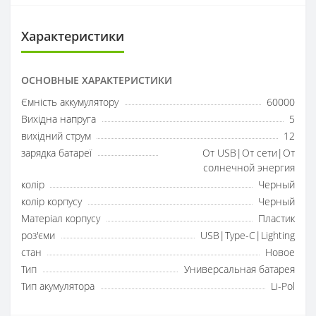
Характеристики
ОСНОВНЫЕ ХАРАКТЕРИСТИКИ
Ємність аккумулятору
60000
Вихідна напруга
5
вихідний струм
12
зарядка батареї
От USB|От сети|От
солнечной энергия
колір
Черный
колір корпусу
Черный
Матеріал корпусу
Пластик
роз'єми
USB|Type-C|Lighting
стан
Новое
Тип
Универсальная батарея
Тип акумулятора
Li-Pol