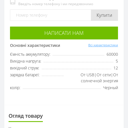
Введіть номер телефону і ми передзвонимо
Купити
НАПИСАТИ НАМ
Основні характеристики
Всі характеристики
Ємність аккумулятору:
60000
Вихідна напруга:
5
вихідний струм:
12
зарядка батареї:
От USB|От сети|От
солнечной энергия
колір:
Черный
Огляд товару