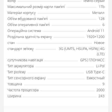
колір
Темно-серый
Максимальний розмір карти пам'яті
1Tb
Матеріал корпусу
Металл
Об'єм вбудованої пам'яті
128
Об'єм оперативної пам'яті
6
Операційна система
Android 11
Роздільна здатність екрану
1920×1200
стан
Новое
стандарт зв'язку
3G (UMTS, HSUPA, HSPA)|4G
(LTE)
супутникова навігація
GPS|ГЛОНАСС
Тип акумулятора
Li-Pol
Тип роз'єму
USB Type-C
Тип сенсорного екрану
Емкостный
товщина
9
Частота процесора
2000
Ширина
243