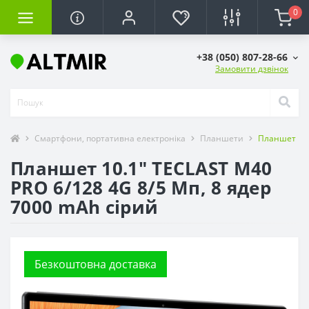
0
+38 (050) 807-28-66
Замовити дзвінок
Смартфони, портативна електроніка
Планшети
Планшет 10.
Планшет 10.1" TECLAST M40
PRO 6/128 4G 8/5 Мп, 8 ядер
7000 mAh сірий
Безкоштовна доставка