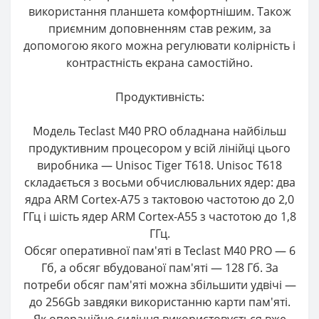
використання планшета комфортнішим. Також
приємним доповненням став режим, за
допомогою якого можна регулювати колірність і
контрастність екрана самостійно.
Продуктивність:
Модель Teclast M40 PRO обладнана найбільш
продуктивним процесором у всій лінійці цього
виробника — Unisoc Tiger T618. Unisoc T618
складається з восьми обчислювальних ядер: два
ядра ARM Cortex-A75 з тактовою частотою до 2,0
ГГц і шість ядер ARM Cortex-A55 з частотою до 1,8
ГГц.
Обсяг оперативної пам'яті в Teclast M40 PRO — 6
Гб, а обсяг вбудованої пам'яті — 128 Гб. За
потреби обсяг пам'яті можна збільшити удвічі —
до 256Gb завдяки використанню карти пам'яті.
Як операційне сидіння використовується вже