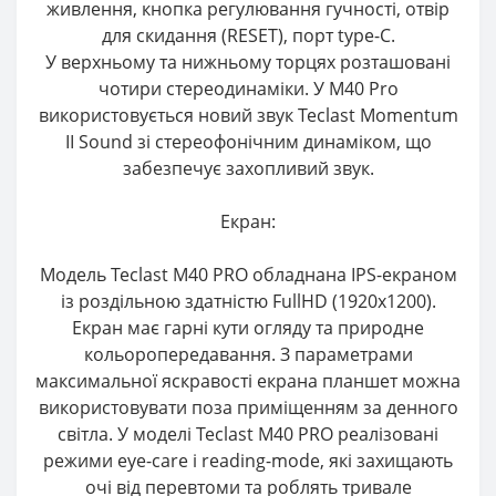
живлення, кнопка регулювання гучності, отвір
для скидання (RESET), порт type-C.
У верхньому та нижньому торцях розташовані
чотири стереодинаміки. У M40 Pro
використовується новий звук Teclast Momentum
II Sound зі стереофонічним динаміком, що
забезпечує захопливий звук.
Екран:
Модель Teclast M40 PRO обладнана IPS-екраном
із роздільною здатністю FullHD (1920х1200).
Екран має гарні кути огляду та природне
кольоропередавання. З параметрами
максимальної яскравості екрана планшет можна
використовувати поза приміщенням за денного
світла. У моделі Teclast M40 PRO реалізовані
режими eye-care і reading-mode, які захищають
очі від перевтоми та роблять тривале