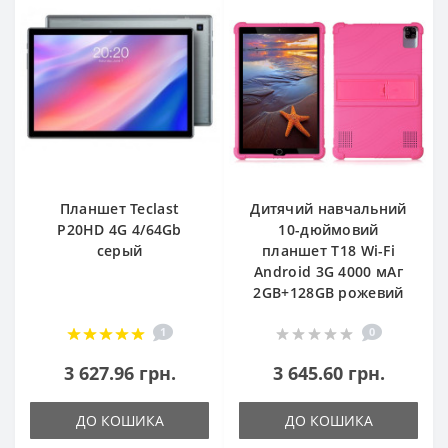
Планшет Teclast
Дитячий навчальний
P20HD 4G 4/64Gb
10-дюймовий
серый
планшет Т18 Wi-Fi
Android 3G 4000 мАг
2GB+128GB рожевий
1
0
3 627.96 грн.
3 645.60 грн.
ДО КОШИКА
ДО КОШИКА