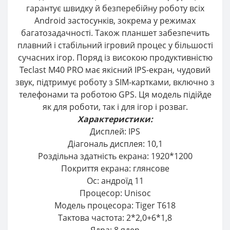
гарантує швидку й безперебійну роботу всіх
Android застосунків, зокрема у режимах
багатозадачності. Також планшет забезпечить
плавний і стабільний ігровий процес у більшості
сучасних ігор. Поряд із високою продуктивністю
Teclast M40 PRO має якісний IPS-екран, чудовий
звук, підтримує роботу з SIM-картками, включно з
телефонами та роботою GPS. Ця модель підійде
як для роботи, так і для ігор і розваг.
Характеристики:
Дисплей: IPS
Діагональ дисплея: 10,1
Роздільна здатність екрана: 1920*1200
Покриття екрана: глянсове
Ос: андроїд 11
Процесор: Unisoc
Модель процесора: Tiger T618
Тактова частота: 2*2,0+6*1,8
Ядра: 8 ядер