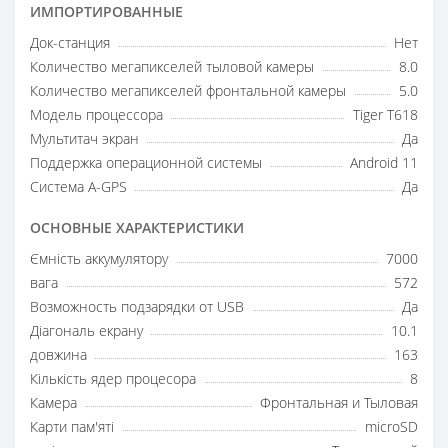
ИМПОРТИРОВАННЫЕ
Док-станция
Нет
Количество мегапикселей тыловой камеры
8.0
Количество мегапикселей фронтальной камеры
5.0
Модель процессора
Tiger T618
Мультитач экран
Да
Поддержка операционной системы
Android 11
Система A-GPS
Да
ОСНОВНЫЕ ХАРАКТЕРИСТИКИ
Ємність аккумулятору
7000
вага
572
Возможность подзарядки от USB
Да
Діагональ екрану
10.1
довжина
163
Кількість ядер процесора
8
Камера
Фронтальная и Тыловая
Карти пам'яті
microSD