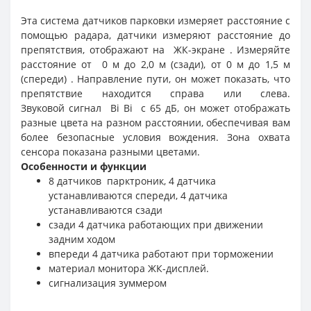
Эта система датчиков парковки измеряет расстояние с
помощью радара, датчики измеряют расстояние до
препятствия, отображают на
ЖК-экране
.
Измеряйте
расстояние от
0 м до 2,0 м (сзади), от 0 м до 1,5 м
(спереди)
.
Направление пути, он может показать, что
препятствие находится справа или слева.
Звуковой
сигнал
Bi Bi
с 65 дБ, он
может отображать
разные цвета на разном расстоянии,
обеспечивая вам
более безопасные условия вождения.
Зона охвата
сенсора показана разными цветами.
Особенности и функции
8
датчиков
парктроник, 4 датчика
устанавливаются спереди, 4 датчика
устанавливаются сзади
сзади 4 датчика работающих при движении
задним ходом
впереди 4 датчика работают при торможении
материал монитора ЖК-дисплей.
сигнализация зуммером