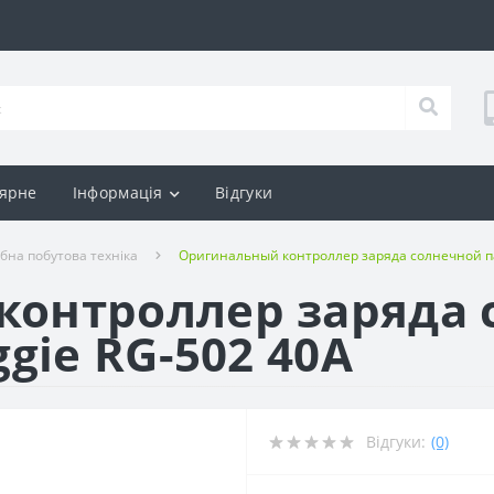
ярне
Інформація
Відгуки
ібна побутова техніка
Оригинальный контроллер заряда солнечной па
контроллер заряда 
ggie RG-502 40A
Відгуки:
(0)