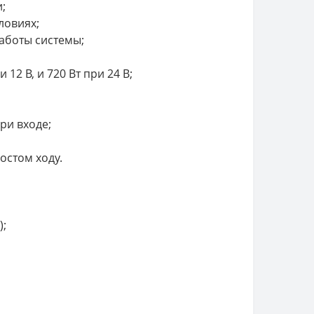
;
ловиях;
аботы системы;
2 В, и 720 Вт при 24 В;
ри входе;
остом ходу.
);