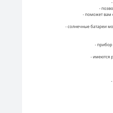
- позв
- поможет вам
- солнечные батареи мо
- прибор
- имеются 
-