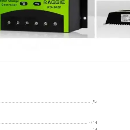
Да
0.14
14