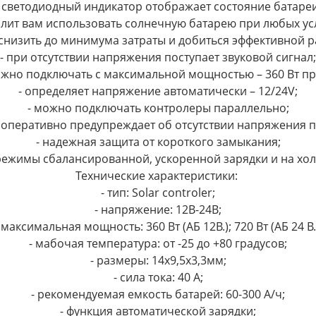
- светодиодный индикатор отображает состояние батареи
олит вам использовать солнечную батарею при любых ус
 снизить до минимума затраты и добиться эффективной р
- при отсутствии напряжения поступает звуковой сигнал;
жно подключать с максимальной мощностью – 360 Вт при 1
- определяет напряжение автоматически – 12/24V;
- можно подключать контролеры параллельно;
 оперативно предупреждает об отсутствии напряжения п
- надежная защита от короткого замыкания;
режимы сбалансированной, ускоренной зарядки и на хол
Технические характеристики:
- тип: Solar controler;
- напряжение: 12В-24В;
 максимальная мощность: 360 Вт (АБ 12В.); 720 Вт (АБ 24 В.
- мабочая температура: от -25 до +80 градусов;
- размеры: 14х9,5х3,3мм;
- сила тока: 40 А;
- рекомендуемая емкость батарей: 60-300 А/ч;
- функция автоматической зарядки;