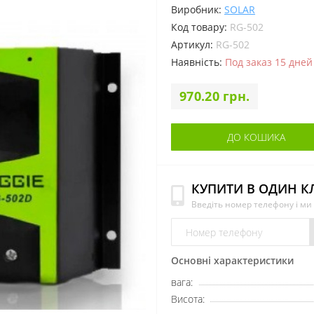
Виробник:
SOLAR
Код товару:
RG-502
Артикул:
RG-502
Наявність:
Под заказ 15 дней
970.20 грн.
ДО КОШИКА
КУПИТИ В ОДИН К
Введіть номер телефону і м
Основні характеристики
вага:
Висота: