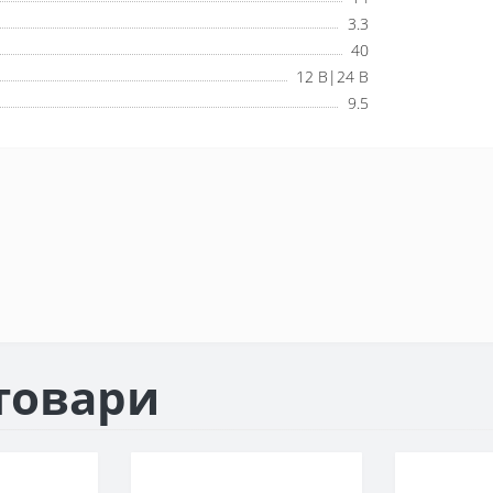
3.3
40
12 В|24 В
9.5
товари