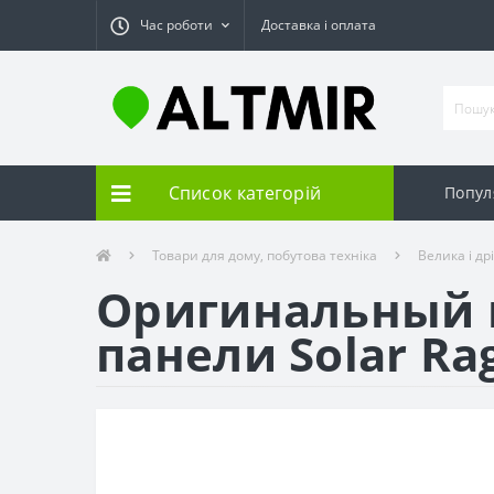
Час роботи
Доставка і оплата
Список категорій
Попул
Товари для дому, побутова техніка
Велика і др
Оригинальный 
панели Solar Ra