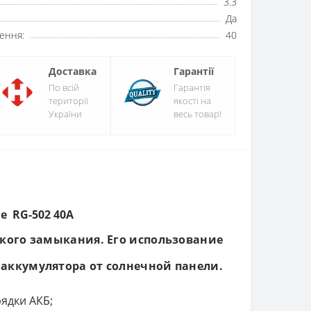
3.3
Да
ення:
40
Доставка
Гарантії
По всій
Гарантія
території
якості на
України
весь товар!
e RG-502 40A
кого замыкания. Его использование
 аккумулятора от солнечной панели.
ядки АКБ;