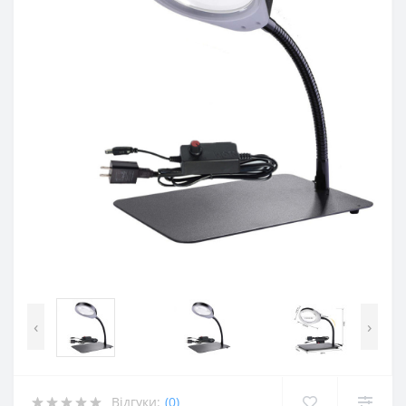
‹
›
Відгуки:
(0)