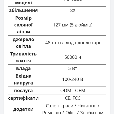
моделі
збільшення
8X
Розмір
скляної
127 мм (5 дюймів)
лінзи
джерело
48шт світлодіодні ліхтарі
світла
Тривалість
50000 ч
життя
влада
5 Вт
Вхідна
100-240 В
напруга
послуга
ODM і OEM
сертифікати
CE, FCC
Салон краси / Читання /
додатки
Ремесло / Офіс / Зроби сам