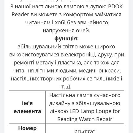
З нашої настільною лампою з лупою PDOK
Reader ви можете з комфортом займатися
читанням і хобі без звичайного
напруження очей.
функція:
збільшувальний світло може широко
використовуватися в електроніці, друку, при
ремонті металу і пластика, але також для
читання літніми людьми, медичної краси,
настільних творчих робочих світильників і
т. Д.
Настільна лампа сучасного
ім'я
дизайну з збільшувальною
елемента
лінзою LED Lamp Loupe for
Reading Watch Repair
Номер
PD-032C