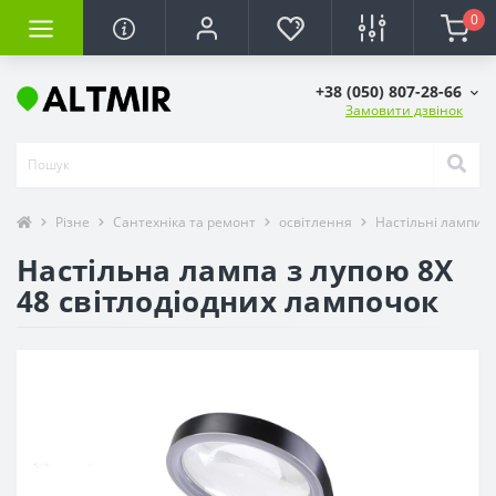
0
+38 (050) 807-28-66
Замовити дзвінок
Різне
Сантехніка та ремонт
освітлення
Настільні лампи
Настільна лампа з лупою 8X
48 світлодіодних лампочок