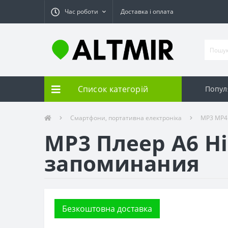
Час роботи
Доставка і оплата
Список категорій
Попул
Смартфони, портативна електроніка
MP3 MP4
MP3 Плеер A6 Hi
запоминания
Безкоштовна доставка