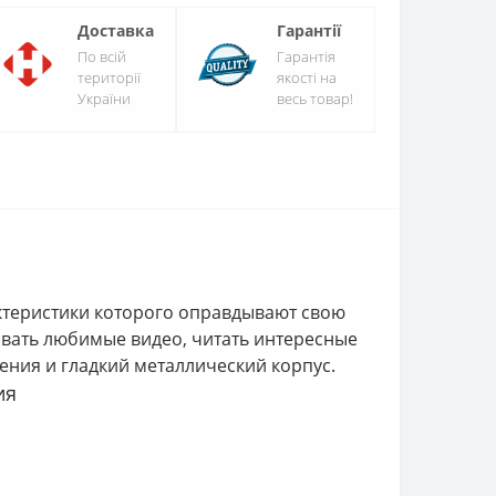
Доставка
Гарантії
По всій
Гарантія
території
якості на
України
весь товар!
ктеристики которого оправдывают свою
ивать любимые видео, читать интересные
ения и гладкий металлический корпус.
ия