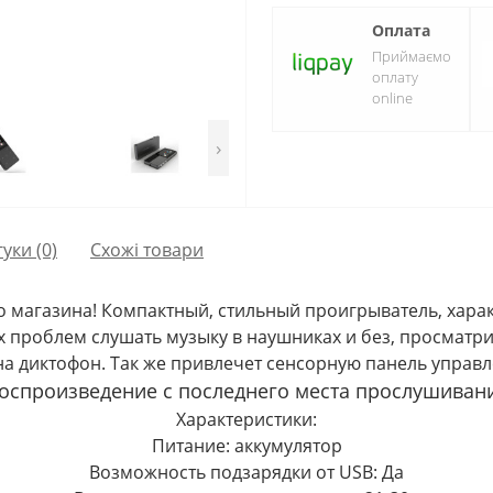
Оплата
Приймаємо
оплату
online
›
гуки (0)
Схожі товари
о магазина! Компактный, стильный проигрыватель, хара
их проблем слушать музыку в наушниках и без, просматр
а диктофон. Так же привлечет сенсорную панель управл
оспроизведение с последнего места прослушиван
Характеристики:
Питание: аккумулятор
Возможность подзарядки от USB: Да