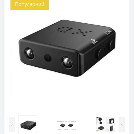
Популярний
‹
›