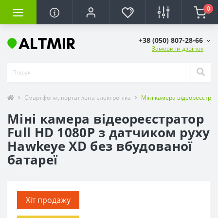
0
+38 (050) 807-28-66
Замовити дзвінок
Смартфони, портативна електроніка
Міні камера відеореєстрат
Міні камера відеореєстратор
Full HD 1080P з датчиком руху
Hawkeye XD без вбудованої
батареї
Хіт продажу