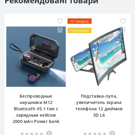
Рекомендовані товари
Хіт продажу
Популярний
Беспроводные
Подставка-лупа,
наушники M12
увеличитель экрана
Bluetooth V5.1 tws с
телефона 12 дюймов
зарядным кейсом
3D L6
2000 мАч Power bank
0
0