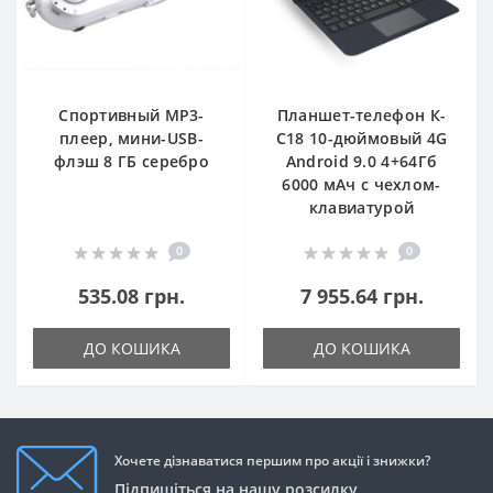
Спортивный MP3-
Планшет-телефон К-
плеер, мини-USB-
С18 10-дюймовый 4G
флэш 8 ГБ серебро
Android 9.0 4+64Гб
6000 мАч с чехлом-
клавиатурой
0
0
535.08 грн.
7 955.64 грн.
ДО КОШИКА
ДО КОШИКА
Хочете дізнаватися першим про акції і знижки?
Підпишіться на нашу розсилку