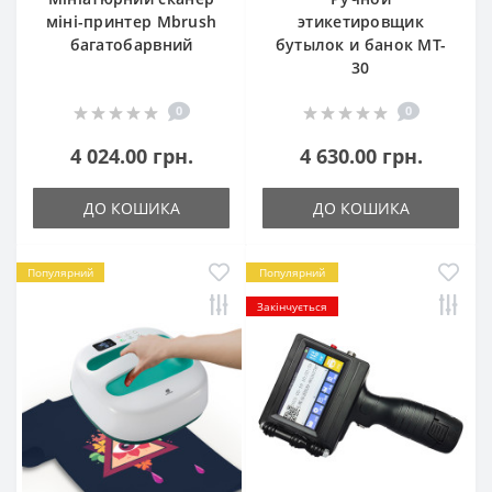
міні-принтер Mbrush
этикетировщик
багатобарвний
бутылок и банок MT-
30
0
0
4 024.00 грн.
4 630.00 грн.
ДО КОШИКА
ДО КОШИКА
Популярний
Популярний
Закінчується