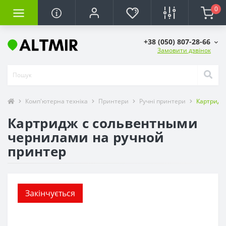
0
+38 (050) 807-28-66
Замовити дзвінок
Комп'ютерна техніка
Принтери
Ручні принтери
Картридж
Картридж с сольвентными
чернилами на ручной
принтер
Закінчується