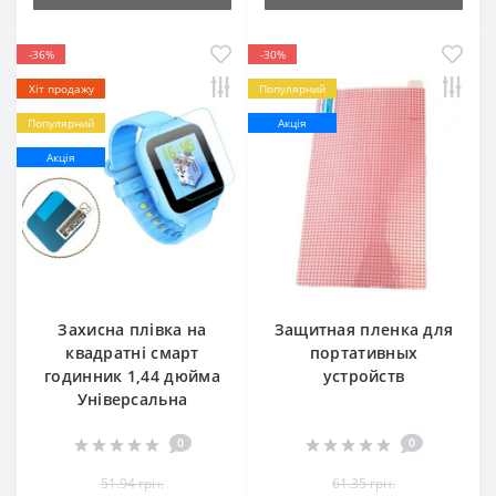
-36%
-30%
Хіт продажу
Популярний
Популярний
Акція
Акція
Захисна плівка на
Защитная пленка для
квадратні смарт
портативных
годинник 1,44 дюйма
устройств
Універсальна
0
0
51.94 грн.
61.35 грн.