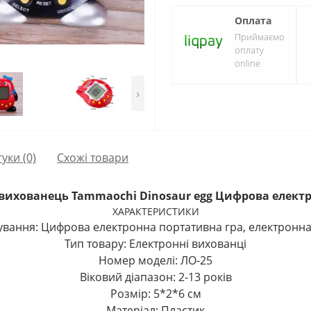
Оплата
Приймаємо
оплату
online
›
гуки (0)
Схожі товари
вихованець Tammaochi Dinosaur egg Цифрова елект
ХАРАКТЕРИСТИКИ
вання: Цифрова електронна портативна гра, електронна
Тип товару: Електронні вихованці
Номер моделі: ЛО-25
Віковий діапазон: 2-13 років
Розмір: 5*2*6 см
Матеріал: Пластик