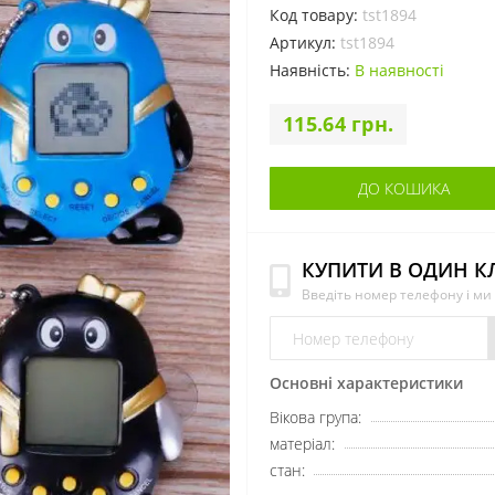
Код товару:
tst1894
Артикул:
tst1894
Наявність:
В наявності
115.64 грн.
ДО КОШИКА
КУПИТИ В ОДИН К
Введіть номер телефону і м
Основні характеристики
Вікова група:
матеріал:
стан: