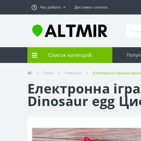
Час роботи
Доставка і оплата
Список категорій
Попул
Різне
Новинки
Електронна іграшка вихо
Електронна ігр
Dinosaur egg Ц