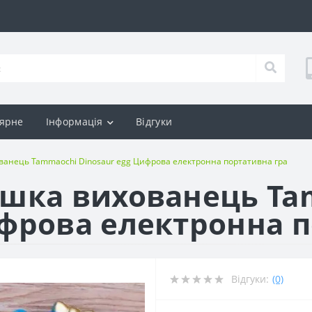
ярне
Інформація
Відгуки
ванець Tammaochi Dinosaur egg Цифрова електронна портативна гра
ашка вихованець T
ифрова електронна 
Відгуки:
(0)