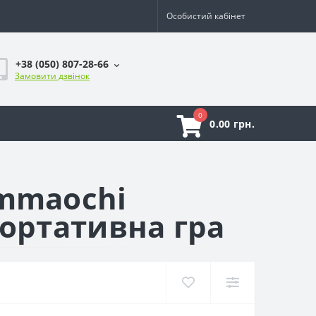
Особистий кабінет
+38 (050) 807-28-66
Замовити дзвінок
0
0.00 грн.
ammaochi
портативна гра