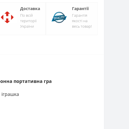
Доставка
Гарантії
По всій
Гарантія
території
якості на
України
весь товар!
ронна портативна гра
 іграшка