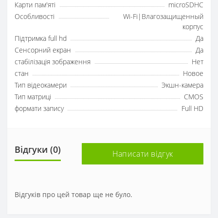
Карти пам'яті
microSDHC
Особливості
Wi-Fi|Влагозащищенный
корпус
Підтримка full hd
Да
Сенсорний екран
Да
стабілізація зображення
Нет
стан
Новое
Тип відеокамери
Экшн-камера
Тип матриці
CMOS
формати запису
Full HD
Відгуки (0)
Написати відгук
Відгуків про цей товар ще не було.