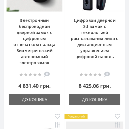
Электронный
Цифровой дверной
беспроводной
3d-замок с
дверной замок с
технологией
цифровым
распознавания лица с
отпечатком пальца
дистанционным
Биометрический
управлением
автономный
цифровой пароль
электрозамок
0
0
4 831.40 грн.
8 425.06 грн.
ДО КОШИКА
ДО КОШИКА
Популярний