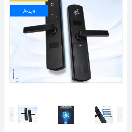
Акція
‹
›