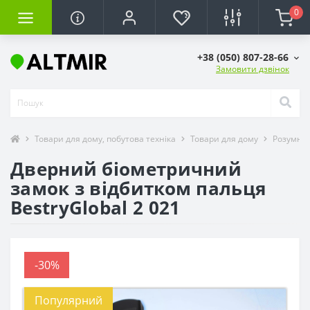
0
+38 (050) 807-28-66
Замовити дзвінок
Товари для дому, побутова техніка
Товари для дому
Розумний
Дверний біометричний
замок з відбитком пальця
BestryGlobal 2 021
-30%
Популярний