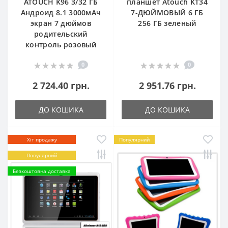
ATOUCH K96 3/32 ГБ
планшет Atouch KT34
Андроид 8.1 3000мАч
7-ДЮЙМОВЫЙ 6 ГБ
экран 7 дюймов
256 ГБ зеленый
родительский
контроль розовый
0
0
2 724.40 грн.
2 951.76 грн.
ДО КОШИКА
ДО КОШИКА
Хіт продажу
Популярний
Популярний
Безкоштовна доставка