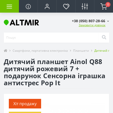
0
+38 (050) 807-28-66
Замовити дзвінок
Смартфони, портативна електроніка
Планшети
Дитячий пла
Дитячий планшет Ainol Q88
дитячий рожевий 7 +
подарунок Сенсорна іграшка
антистрес Pop It
Хіт продажу