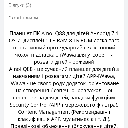
Відгуки (3)
Схожі товари
Планшет ПК Ainol Q88 для дітей Андроїд 7.1
OS 7 "дисплей 1 ГБ RAM 8 ГБ ROM легка вага
портативний протиударний силіконовий
чохол підставка з iWawa для утворення
розваги дітей - рожевий
Ainol Q88 - це сучасний планшет для дітей з
навчанням і розвагами дітей APP-iWawa,
iWawa - це свого роду додаток, орієнтоване
на створення безпечної розважальної
середовища для дітей, завдяки функціям
Security Control (APP і мережевого фільтра),
Content Management (Рекомендація і
класифікація APP, мультимедіа і т. Д.),
Поведінкові обмеження (блокування дітей,