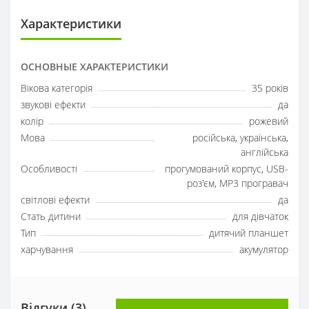
Характеристики
ОСНОВНЫЕ ХАРАКТЕРИСТИКИ
Вікова категорія
35 років
звукові ефекти
да
колір
рожевий
Мова
російська, українська,
англійська
Особливості
прогумований корпус, USB-
роз'єм, МР3 програвач
світлові ефекти
да
Стать дитини
для дівчаток
Тип
дитячий планшет
харчування
акумулятор
Відгуки (3)