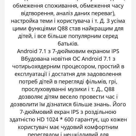
обмеження споживання, обмеження часу
відтворення, аналіз даних переваг),
настройка теми і користувача і т. Д. З усіма
цими функціями Q88 став найкращим для
дітей, і все більше популярним серед
батьків.
Android 7.1 з 7-дюймовим екраном IPS
Вбудована новітня ОС Android 7.1 з
чотирьохядерним процесором, простий в
експлуатації і достатня для задоволення
потреб дітей в перегляді фільмів, грі,
прослуховуванні музики і т. Д., Q88
дозволяє дітям весело провести час і
дозволити їм дізнатися більше знань. Його
7-дюймовий екран IPS з роздільною
здатністю HD 1024 * 600 гарантує, що кожен
користувач має чудовий комфортним
переглядом і нешкідливий для