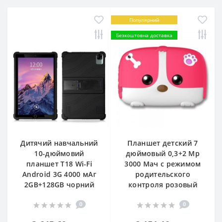
Популярний
Безкоштовна доставка
Дитячий навчальний
Планшет детский 7
10-дюймовий
дюймовый 0,3+2 Мр
планшет Т18 Wi-Fi
3000 Мач с режимом
Android 3G 4000 мАг
родительского
2GB+128GB чорний
контроля розовый
0
0