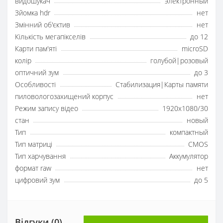
видошукач
электронный
Зйомка hdr
нет
Змінний об'єктив
нет
Кількість мегапікселів
до 12
Карти пам'яті
microSD
колір
голубой|розовый
оптичний зум
до 3
Особливості
Стабилизация|Карты памяти
пиловологозахищений корпус
нет
Режим запису відео
1920x1080/30
стан
новый
Тип
компактный
Тип матриці
CMOS
Тип харчування
Аккумулятор
формат raw
нет
цифровий зум
до 5
Відгуки (0)