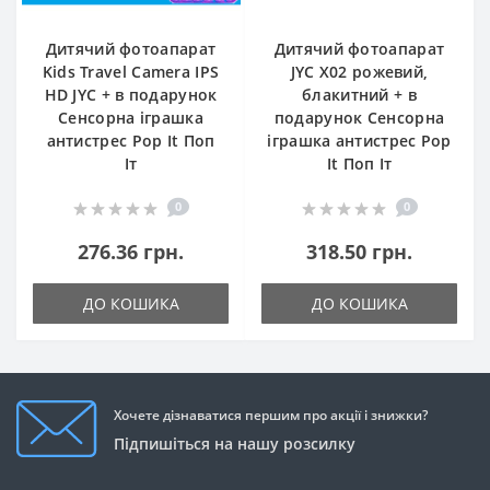
Дитячий фотоапарат
Дитячий фотоапарат
Kids Travel Camera IPS
JYC X02 рожевий,
HD JYC + в подарунок
блакитний + в
Сенсорна іграшка
подарунок Сенсорна
антистрес Pop It Поп
іграшка антистрес Pop
Іт
It Поп Іт
0
0
276.36 грн.
318.50 грн.
ДО КОШИКА
ДО КОШИКА
Хочете дізнаватися першим про акції і знижки?
Підпишіться на нашу розсилку