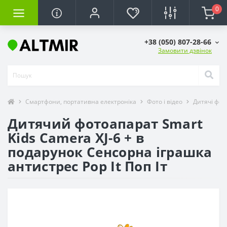
0
+38 (050) 807-28-66
Замовити дзвінок
Смартфони, портативна електроніка
Фото і відео
Дитячі фот
Дитячий фотоапарат Smart
Kids Camera XJ-6 + в
подарунок Сенсорна іграшка
антистрес Pop It Поп Іт