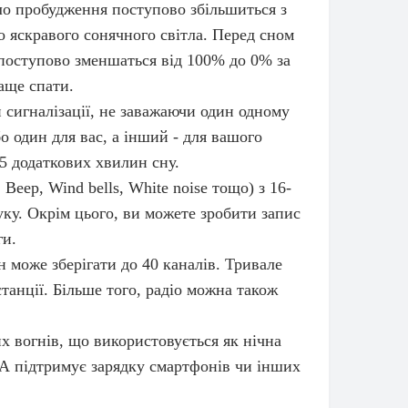
тло пробудження поступово збільшиться з
о яскравого сонячного світла. Перед сном
 поступово зменшаться від 100% до 0% за
аще спати.
 сигналізації, не заважаючи один одному
о один для вас, а інший - для вашого
5 додаткових хвилин сну.
eep, Wind bells, White noise тощо) з 16-
уку. Окрім цього, ви можете зробити запис
ги.
 може зберігати до 40 каналів. Тривале
танції. Більше того, радіо можна також
х вогнів, що використовується як нічна
 А підтримує зарядку смартфонів чи інших