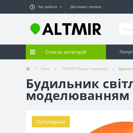
Час роботи
Доставка і оплата
Список категорій
Попул
Різне
TV SHOP Товари з реклами
Будильн
Будильник світл
моделюванням з
Популярний