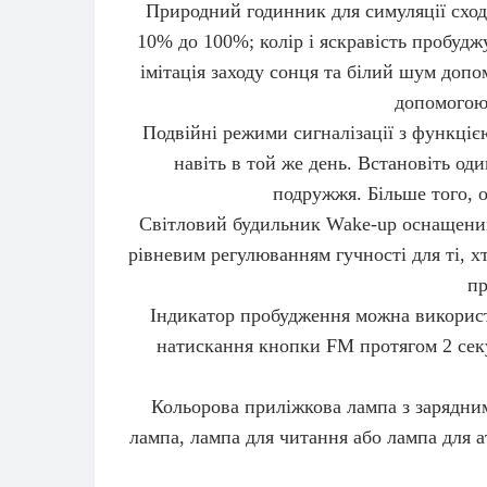
Природний годинник для симуляції сходу
10% до 100%; колір і яскравість пробудж
імітація заходу сонця та білий шум доп
допомогою
Подвійні режими сигналізації з функціє
навіть в той же день. Встановіть оди
подружжя. Більше того, 
Світловий будильник Wake-up оснащений 9
рівневим регулюванням гучності для ті, х
пр
Індикатор пробудження можна використо
натискання кнопки FM протягом 2 секун
Кольорова приліжкова лампа з зарядним
лампа, лампа для читання або лампа для 