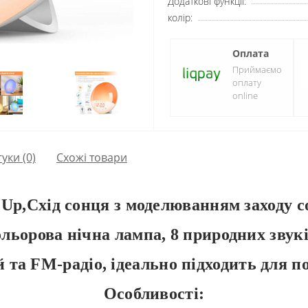
Додаткові функції:
колір:
Оплата
Приймаємо
оплату
online
гуки (0)
Схожі товари
Up,Схід сонця з моделюванням заходу с
ольорова нічна лампа, 8 природних звук
й та FM-радіо, ідеально підходить для п
Особливості: