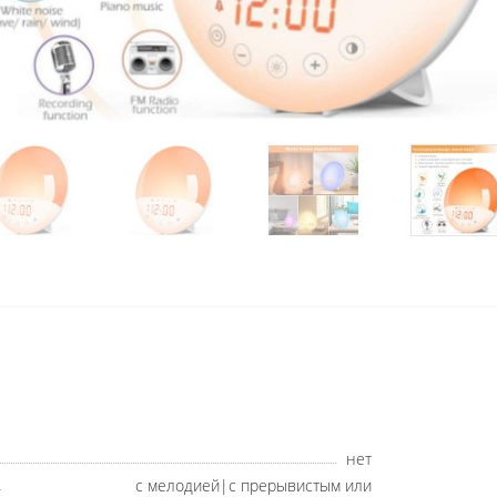
нет
с мелодией|с прерывистым или