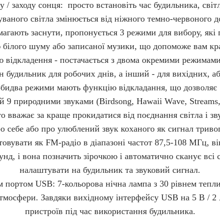
 / заходу сонця: просто встановіть час будильника, сві
уваного світла змінюється від ніжного темно-червоного д
омагають заснути, пропонується 3 режими для вибору, які
 білого шуму або записаної музики, що допоможе вам кр
ю відкладення - постачається з двома окремими режимами
н будильник для робочих днів, а інший - для вихідних, аб
обидва режими мають функцію відкладання, що дозволяє 
 природними звуками (Birdsong, Hawaii Wave, Streams, B
то вважає за краще прокидатися від поєднання світла і зв
о себе або про улюблений звук коханого як сигнал триво
вувати як FM-радіо в діапазоні частот 87,5-108 МГц, він
д, і вона позначить зірочкою і автоматично сканує всі с
налаштувати на будильник та звуковий сигнал.
 портом USB: 7-кольорова нічна лампа з 30 рівнем тепли
атмосфери. Завдяки вихідному інтерфейсу USB на 5 В / 2
пристроїв під час використання будильника.