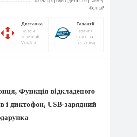
проектор|радио|диктофон|Таймер
Желтый
Доставка
Гарантії
По всій
Гарантія
території
якості на
України
весь товар!
онця, Функція відкладеного
ів і диктофон, USB-зарядний
одарунка