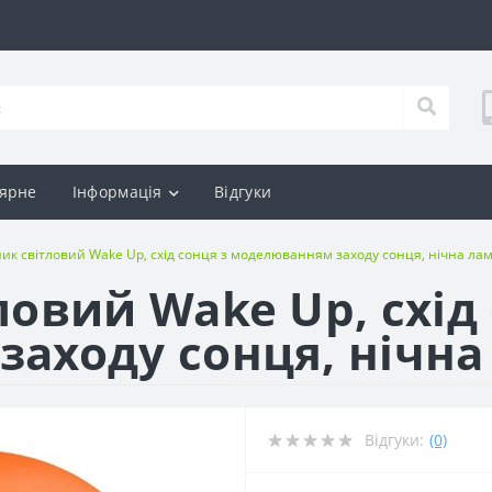
ярне
Інформація
Відгуки
ик світловий Wake Up, схід сонця з моделюванням заходу сонця, нічна ла
овий Wake Up, схід 
аходу сонця, нічна
Відгуки:
(0)