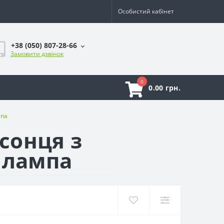
Особистий кабінет
+38 (050) 807-28-66
Замовити дзвінок
0
0.00 грн.
мпа
сонця з
 лампа