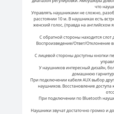
диапазон регулировки. Амбушюры довол
что наушн
Управлять наушниками не сложно, разоб
расстоянии 10 м. В наушниках есть вст
женский голос, (правда на английском 
С обратной стороны находится слот 
Воспроизведение/Ответ/Отклонение в
С лицевой стороны доступны кнопки пе
управл
У наушников интересный дизайн, бол
домашнюю гарнитуру 
При подключении кабеля AUX выбор друг
наушников. Восстановление доступа 
отс
При подключении по Bluetooth науш
Наушники звучат достаточно громко и до