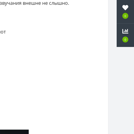
 звучания внешне не слышно.
0
лот
0