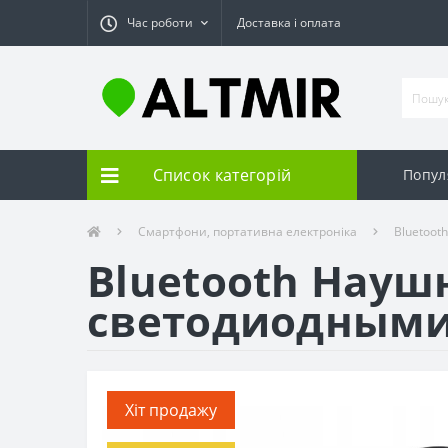
Час роботи
Доставка і оплата
Список категорій
Попул
Смартфони, портативна електроніка
Bluetoot
Bluetooth Науш
светодиодными
Хіт продажу