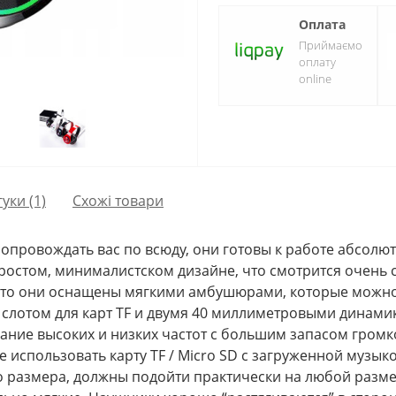
Оплата
Приймаємо
оплату
online
гуки (1)
Схожі товари
опровождать вас по всюду, они готовы к работе абсолют
ростом, минималистском дизайне, что смотрится очень
,что они оснащены мягкими амбушюрами, которые можно
 слотом для карт TF и двумя 40 миллиметровыми динам
ание высоких и низких частот с большим запасом громк
е использовать карту TF / Micro SD с загруженной музык
о размера, должны подойти практически на любой разме