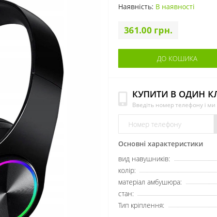
Наявність:
В наявності
361.00 грн.
ДО КОШИКА
КУПИТИ В ОДИН К
Введіть номер телефону і м
Основні характеристики
вид навушників:
колір:
матеріал амбушюра:
стан:
Тип кріплення: