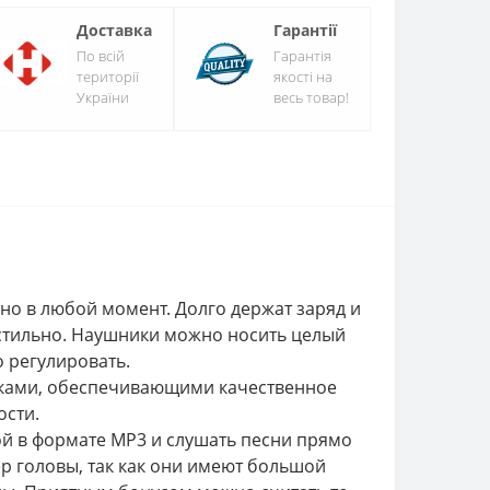
Доставка
Гарантії
По всій
Гарантія
території
якості на
України
весь товар!
но в любой момент. Долго держат заряд и
 стильно. Наушники можно носить целый
 регулировать.
иками, обеспечивающими качественное
ости.
ой в ​​формате MP3 и слушать песни прямо
р головы, так как они имеют большой