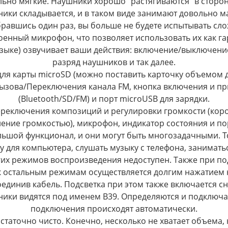
ьно мягкие. Наушники хорошо “растягиваются” в сторон
ики складывается, и в таком виде занимают довольно м
равшись один раз, вы больше не будете испытывать сло
роенный микрофон, что позволяет использовать их как га
языке) озвучивает ваши действия: включение/выключени
разряд наушников и так далее.
для карты microSD (можно поставить карточку объемом д
ызова/Переключения канала FM, кнопка включения и 
(Bluetooth/SD/FM) и порт microUSB для зарядки.
реключения композиций и регулировки громкости (коро
ение громкостью), микрофон, индикатор состояния и по
ьшой функционал, и они могут быть многозадачными. То
для компьютера, слушать музыку с телефона, заниматься
их режимов воспроизведения недоступен. Также при по
к остальным режимам осуществляется долгим нажатием
оединив кабель. Подсветка при этом также включается сн
ники видятся под именем B39. Определяются и подключ
подключения происходят автоматически.
статочно чисто. Конечно, несколько не хватает объема, 