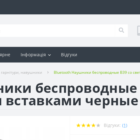
ярне
Інформація
Відгуки
h гарнітури, навушники
Bluetooth Наушники беспроводные B39 со св
ники беспроводные 
 вставками черные
Відгуки:
(1)