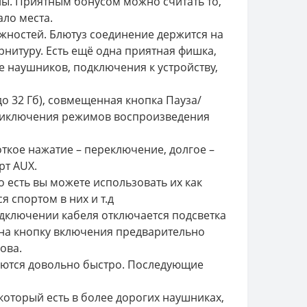
ы. Приятным бонусом можно считать то,
ало места.
жностей. Блютуз соединение держится на
рнитуру. Есть ещё одна приятная фишка,
е наушников, подключения к устройству,
о 32 Гб), совмещенная кнопка Пауза/
приключения режимов воспроизведения
ткое нажатие – переключение, долгое –
рт AUX.
 есть вы можете использовать их как
 спортом в них и т.д
дключении кабеля отключается подсветка
 на кнопку включения предварительно
ова.
аются довольно быстро. Последующие
который есть в более дорогих наушниках,