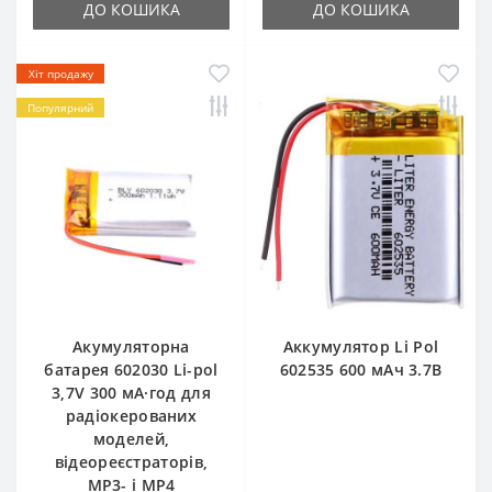
ДО КОШИКА
ДО КОШИКА
Хіт продажу
Популярний
Акумуляторна
Аккумулятор Li Pol
батарея 602030 Li-pol
602535 600 мАч 3.7В
3,7V 300 мА·год для
радіокерованих
моделей,
відеореєстраторів,
MP3- і MP4