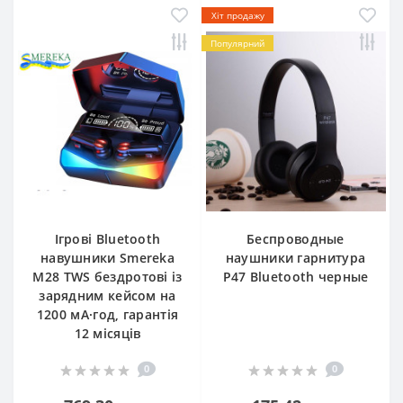
Хіт продажу
Популярний
Ігрові Bluetooth
Беспроводные
навушники Smereka
наушники гарнитура
M28 TWS бездротові із
Р47 Bluetooth черные
зарядним кейсом на
1200 мА·год, гарантія
12 місяців
0
0