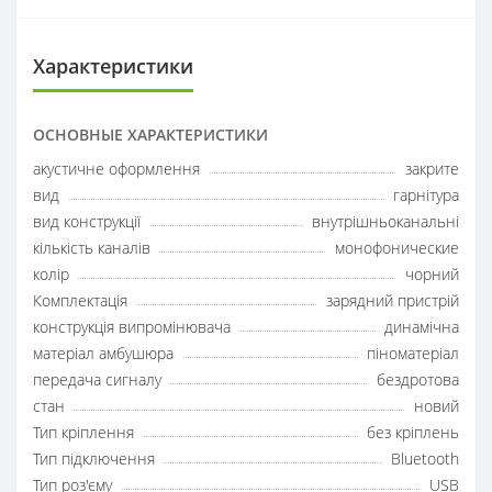
Характеристики
ОСНОВНЫЕ ХАРАКТЕРИСТИКИ
акустичне оформлення
закрите
вид
гарнітура
вид конструкції
внутрішньоканальні
кількість каналів
монофонические
колір
чорний
Комплектація
зарядний пристрій
конструкція випромінювача
динамічна
матеріал амбушюра
піноматеріал
передача сигналу
бездротова
стан
новий
Тип кріплення
без кріплень
Тип підключення
Bluetooth
Тип роз'єму
USB