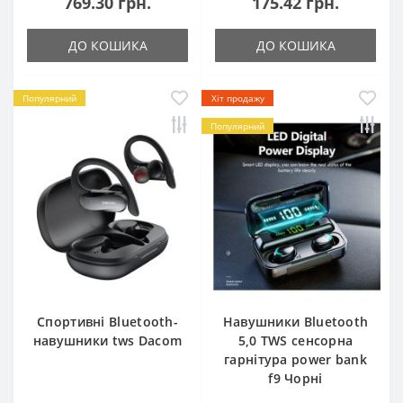
769.30 грн.
175.42 грн.
ДО КОШИКА
ДО КОШИКА
Популярний
Хіт продажу
Популярний
Спортивні Bluetooth-
Навушники Bluetooth
навушники tws Dacom
5,0 TWS сенсорна
гарнітура power bank
f9 Чорні