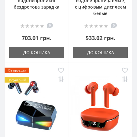
водонепроникні
водонепроницаемые,
бездротова зарядка
с цифровым дисплеем
белые
0
0
703.01 грн.
533.02 грн.
ДО КОШИКА
ДО КОШИКА
Хіт продажу
Популярний