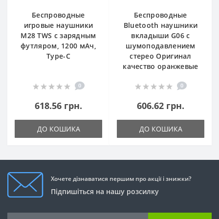
Беспроводные
Беспроводные
игровые наушники
Bluetooth наушники
M28 TWS с зарядным
вкладыши G06 с
футляром, 1200 мАч,
шумоподавлением
Type-C
стерео Оригинал
качество оранжевые
0
0
618.56 грн.
606.62 грн.
ДО КОШИКА
ДО КОШИКА
Хочете дізнаватися першим про акції і знижки?
Підпишіться на нашу розсилку